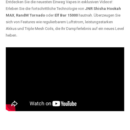
Entdecken Sie die neuesten Einweg Vapes in exklusiven Videos!
Erleben Sie die fortschrittliche Technologie von
JNR Shisha Hookah
MAX
,
RandM Tornado
oder
Elf Bar 15000
hautnah. Überzeugen Sie
sich von Features wie regulierbarem Luftstrom, leistungsstarken
Akkus und Triple Mesh Coils, die Ihr Dampferlebnis auf ein neues Level
heben.