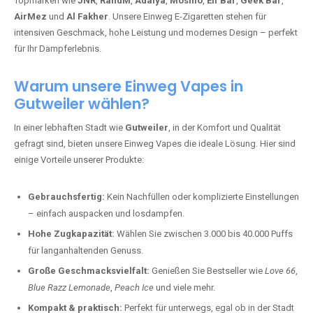
Topmarken wie
JNR
,
RandM
,
Adalya
,
Mosmo
,
Elf Bar
,
Geek Bar
,
AirMez
und
Al Fakher
. Unsere Einweg E-Zigaretten stehen für
intensiven Geschmack, hohe Leistung und modernes Design – perfekt
für Ihr Dampferlebnis.
Warum unsere Einweg Vapes in
Gutweiler wählen?
In einer lebhaften Stadt wie
Gutweiler
, in der Komfort und Qualität
gefragt sind, bieten unsere Einweg Vapes die ideale Lösung. Hier sind
einige Vorteile unserer Produkte:
Gebrauchsfertig:
Kein Nachfüllen oder komplizierte Einstellungen
– einfach auspacken und losdampfen.
Hohe Zugkapazität:
Wählen Sie zwischen 3.000 bis 40.000 Puffs
für langanhaltenden Genuss.
Große Geschmacksvielfalt:
Genießen Sie Bestseller wie
Love 66
,
Blue Razz Lemonade
,
Peach Ice
und viele mehr.
Kompakt & praktisch:
Perfekt für unterwegs, egal ob in der Stadt