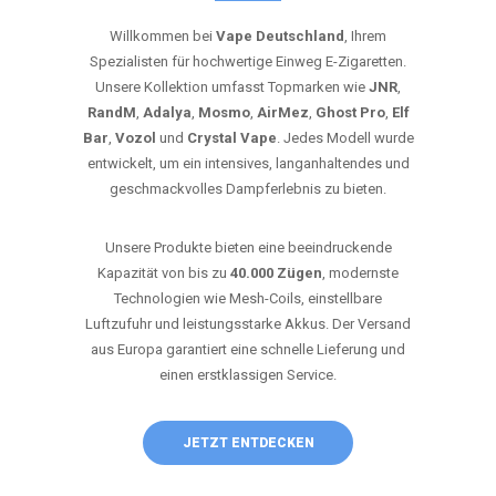
Willkommen bei
Vape Deutschland
, Ihrem
Spezialisten für hochwertige Einweg E-Zigaretten.
Unsere Kollektion umfasst Topmarken wie
JNR
,
RandM
,
Adalya
,
Mosmo
,
AirMez
,
Ghost Pro
,
Elf
Bar
,
Vozol
und
Crystal Vape
. Jedes Modell wurde
entwickelt, um ein intensives, langanhaltendes und
geschmackvolles Dampferlebnis zu bieten.
Unsere Produkte bieten eine beeindruckende
Kapazität von bis zu
40.000 Zügen
, modernste
Technologien wie Mesh-Coils, einstellbare
Luftzufuhr und leistungsstarke Akkus. Der Versand
aus Europa garantiert eine schnelle Lieferung und
einen erstklassigen Service.
JETZT ENTDECKEN