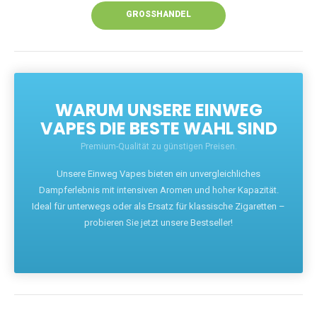
GROSSHANDEL
WARUM UNSERE EINWEG
VAPES DIE BESTE WAHL SIND
Premium-Qualität zu günstigen Preisen.
Unsere Einweg Vapes bieten ein unvergleichliches
Dampferlebnis mit intensiven Aromen und hoher Kapazität.
Ideal für unterwegs oder als Ersatz für klassische Zigaretten –
probieren Sie jetzt unsere Bestseller!