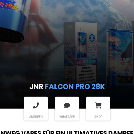
JNR
FALCON PRO 28K
ANRUFEN
WHATSAPP
SHOP
EINWEG VAPES FÜR EIN ULTIMATIVES DAMPFE