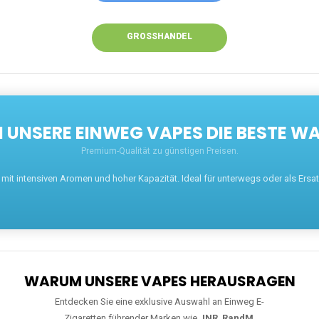
GROSSHANDEL
UNSERE EINWEG VAPES DIE BESTE WA
Premium-Qualität zu günstigen Preisen.
t intensiven Aromen und hoher Kapazität. Ideal für unterwegs oder als Ersatz 
WARUM UNSERE VAPES HERAUSRAGEN
Entdecken Sie eine exklusive Auswahl an Einweg E-
Zigaretten führender Marken wie
JNR
,
RandM
,