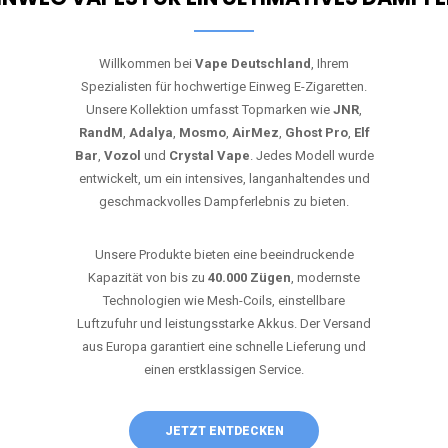
Willkommen bei
Vape Deutschland
, Ihrem
Spezialisten für hochwertige Einweg E-Zigaretten.
Unsere Kollektion umfasst Topmarken wie
JNR
,
RandM
,
Adalya
,
Mosmo
,
AirMez
,
Ghost Pro
,
Elf
Bar
,
Vozol
und
Crystal Vape
. Jedes Modell wurde
entwickelt, um ein intensives, langanhaltendes und
geschmackvolles Dampferlebnis zu bieten.
Unsere Produkte bieten eine beeindruckende
Kapazität von bis zu
40.000 Zügen
, modernste
Technologien wie Mesh-Coils, einstellbare
Luftzufuhr und leistungsstarke Akkus. Der Versand
aus Europa garantiert eine schnelle Lieferung und
einen erstklassigen Service.
JETZT ENTDECKEN