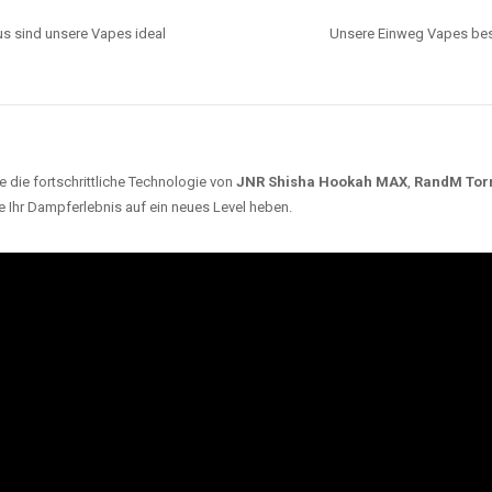
s sind unsere Vapes ideal
Unsere Einweg Vapes best
 die fortschrittliche Technologie von
JNR Shisha Hookah MAX
,
RandM Tor
e Ihr Dampferlebnis auf ein neues Level heben.