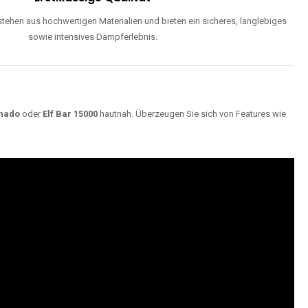
ehen aus hochwertigen Materialien und bieten ein sicheres, langlebiges
sowie intensives Dampferlebnis.
nado
oder
Elf Bar 15000
hautnah. Überzeugen Sie sich von Features wie