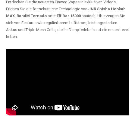
Entdecken Sie die neuesten Einweg Vapes in exklusiven Videos!
Erleben Sie die fortschrittliche Technologie von
JNR Shisha Hookah
MAX
,
RandM Tornado
oder
Elf Bar 15000
hautnah. Überzeugen Sie
sich von Features wie regulierbarem Luftstrom, leistungsstarken
Akkus und Triple Mesh Coils, die Ihr Dampferlebnis auf ein neues Level
heben.