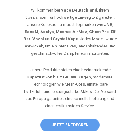
Willkommen bei
Vape Deutschland
, Ihrem
Spezialisten für hochwertige Einweg E-Zigaretten.
Unsere Kollektion umfasst Topmarken wie
JNR
,
RandM
,
Adalya
,
Mosmo
,
AirMez
,
Ghost Pro
,
Elf
Bar
,
Vozol
und
Crystal Vape
. Jedes Modell wurde
entwickelt, um ein intensives, langanhaltendes und
geschmackvolles Dampferlebnis zu bieten.
Unsere Produkte bieten eine beeindruckende
Kapazität von bis zu
40.000 Zügen
, modernste
Technologien wie Mesh-Coils, einstellbare
Luftzufuhr und leistungsstarke Akkus. Der Versand
aus Europa garantiert eine schnelle Lieferung und
einen erstklassigen Service.
JETZT ENTDECKEN