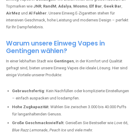
Topmarken wie
JNR
,
RandM
,
Adalya
,
Mosmo
,
Elf Bar
,
Geek Bar
,
AirMez
und
Al Fakher
. Unsere Einweg E-Zigaretten stehen für
intensiven Geschmack, hohe Leistung und modernes Design – perfekt
für Ihr Dampferlebnis.
Warum unsere Einweg Vapes in
Gentingen wählen?
In einer lebhaften Stadt wie
Gentingen
, in der Komfort und Qualität
gefragt sind, bieten unsere Einweg Vapes die ideale Lösung. Hier sind
einige Vorteile unserer Produkte:
Gebrauchsfertig:
Kein Nachfüllen oder komplizierte Einstellungen
– einfach auspacken und losdampfen.
Hohe Zugkapazität:
Wählen Sie zwischen 3.000 bis 40.000 Puffs
für langanhaltenden Genuss.
Große Geschmacksvielfalt:
Genießen Sie Bestseller wie
Love 66
,
Blue Razz Lemonade
,
Peach Ice
und viele mehr.