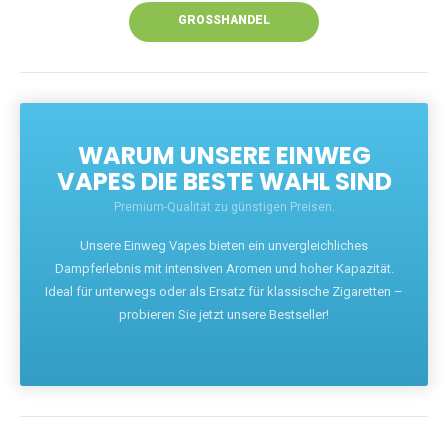
GROSSHANDEL
WARUM UNSERE EINWEG
VAPES DIE BESTE WAHL SIND
Premium-Qualität zu günstigen Preisen.
Unsere Einweg Vapes bieten ein unvergleichliches
Dampferlebnis mit intensiven Aromen und hoher Kapazität.
Ideal für unterwegs oder als Ersatz für klassische Zigaretten –
probieren Sie jetzt unsere Bestseller!