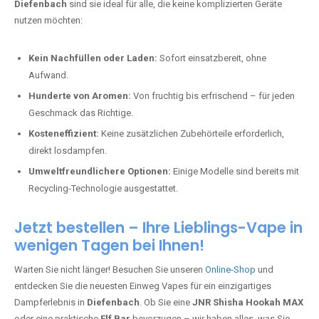
Diefenbach
sind sie ideal für alle, die keine komplizierten Geräte
nutzen möchten:
Kein Nachfüllen oder Laden:
Sofort einsatzbereit, ohne
Aufwand.
Hunderte von Aromen:
Von fruchtig bis erfrischend – für jeden
Geschmack das Richtige.
Kosteneffizient:
Keine zusätzlichen Zubehörteile erforderlich,
direkt losdampfen.
Umweltfreundlichere Optionen:
Einige Modelle sind bereits mit
Recycling-Technologie ausgestattet.
Jetzt bestellen – Ihre Lieblings-Vape in
wenigen Tagen bei Ihnen!
Warten Sie nicht länger! Besuchen Sie unseren
Online-Shop
und
entdecken Sie die neuesten Einweg Vapes für ein einzigartiges
Dampferlebnis in
Diefenbach
. Ob Sie eine
JNR Shisha Hookah MAX
oder eine praktische
Elf Bar
bevorzugen – wir haben alles, was Sie