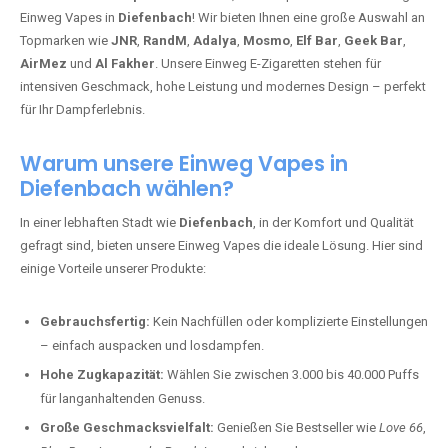
Einweg Vapes in
Diefenbach
! Wir bieten Ihnen eine große Auswahl an
Topmarken wie
JNR
,
RandM
,
Adalya
,
Mosmo
,
Elf Bar
,
Geek Bar
,
AirMez
und
Al Fakher
. Unsere Einweg E-Zigaretten stehen für
intensiven Geschmack, hohe Leistung und modernes Design – perfekt
für Ihr Dampferlebnis.
Warum unsere Einweg Vapes in
Diefenbach wählen?
In einer lebhaften Stadt wie
Diefenbach
, in der Komfort und Qualität
gefragt sind, bieten unsere Einweg Vapes die ideale Lösung. Hier sind
einige Vorteile unserer Produkte:
Gebrauchsfertig:
Kein Nachfüllen oder komplizierte Einstellungen
– einfach auspacken und losdampfen.
Hohe Zugkapazität:
Wählen Sie zwischen 3.000 bis 40.000 Puffs
für langanhaltenden Genuss.
Große Geschmacksvielfalt:
Genießen Sie Bestseller wie
Love 66
,