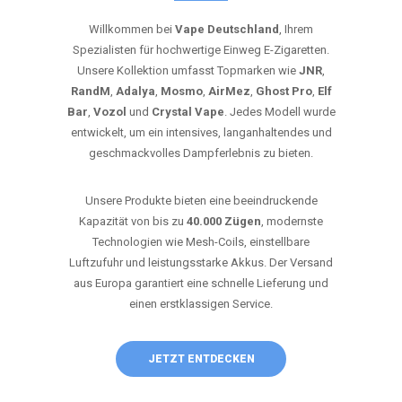
Willkommen bei
Vape Deutschland
, Ihrem
Spezialisten für hochwertige Einweg E-Zigaretten.
Unsere Kollektion umfasst Topmarken wie
JNR
,
RandM
,
Adalya
,
Mosmo
,
AirMez
,
Ghost Pro
,
Elf
Bar
,
Vozol
und
Crystal Vape
. Jedes Modell wurde
entwickelt, um ein intensives, langanhaltendes und
geschmackvolles Dampferlebnis zu bieten.
Unsere Produkte bieten eine beeindruckende
Kapazität von bis zu
40.000 Zügen
, modernste
Technologien wie Mesh-Coils, einstellbare
Luftzufuhr und leistungsstarke Akkus. Der Versand
aus Europa garantiert eine schnelle Lieferung und
einen erstklassigen Service.
JETZT ENTDECKEN