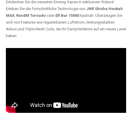
Entdecken Sie die neuesten Einweg Vapes in exklusiven Videos!
Erleben Sie die fortschrittliche Technologie von
JNR Shisha Hookah
MAX
,
RandM Tornado
oder
Elf Bar 15000
hautnah. Überzeugen Sie
sich von Features wie regulierbarem Luftstrom, leistungsstarken
Akkus und Triple Mesh Coils, die Ihr Dampferlebnis auf ein neues Level
heben.