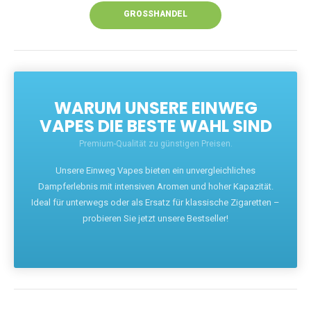
GROSSHANDEL
WARUM UNSERE EINWEG
VAPES DIE BESTE WAHL SIND
Premium-Qualität zu günstigen Preisen.
Unsere Einweg Vapes bieten ein unvergleichliches
Dampferlebnis mit intensiven Aromen und hoher Kapazität.
Ideal für unterwegs oder als Ersatz für klassische Zigaretten –
probieren Sie jetzt unsere Bestseller!