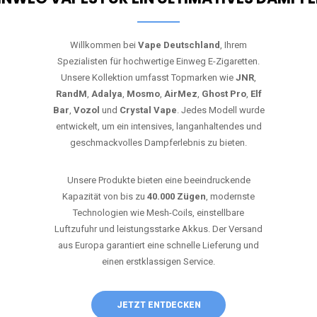
Willkommen bei
Vape Deutschland
, Ihrem
Spezialisten für hochwertige Einweg E-Zigaretten.
Unsere Kollektion umfasst Topmarken wie
JNR
,
RandM
,
Adalya
,
Mosmo
,
AirMez
,
Ghost Pro
,
Elf
Bar
,
Vozol
und
Crystal Vape
. Jedes Modell wurde
entwickelt, um ein intensives, langanhaltendes und
geschmackvolles Dampferlebnis zu bieten.
Unsere Produkte bieten eine beeindruckende
Kapazität von bis zu
40.000 Zügen
, modernste
Technologien wie Mesh-Coils, einstellbare
Luftzufuhr und leistungsstarke Akkus. Der Versand
aus Europa garantiert eine schnelle Lieferung und
einen erstklassigen Service.
JETZT ENTDECKEN