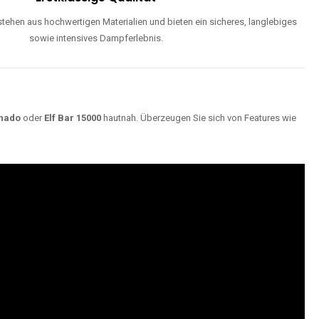
ehen aus hochwertigen Materialien und bieten ein sicheres, langlebiges
sowie intensives Dampferlebnis.
nado
oder
Elf Bar 15000
hautnah. Überzeugen Sie sich von Features wie