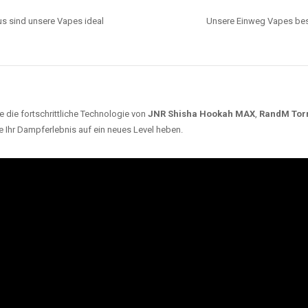
s sind unsere Vapes ideal
Unsere Einweg Vapes best
 die fortschrittliche Technologie von
JNR Shisha Hookah MAX
,
RandM Tor
e Ihr Dampferlebnis auf ein neues Level heben.