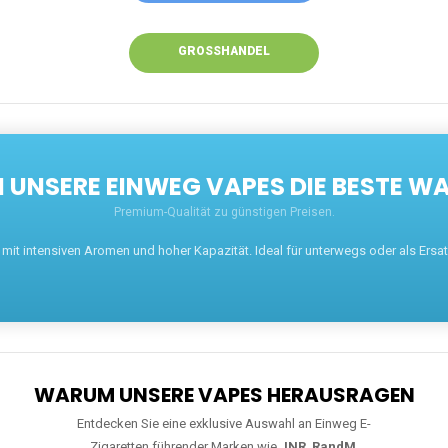
GROSSHANDEL
UNSERE EINWEG VAPES DIE BESTE WA
Premium-Qualität zu günstigen Preisen.
t intensiven Aromen und hoher Kapazität. Ideal für unterwegs oder als Ersatz 
WARUM UNSERE VAPES HERAUSRAGEN
Entdecken Sie eine exklusive Auswahl an Einweg E-
Zigaretten führender Marken wie
JNR
,
RandM
,