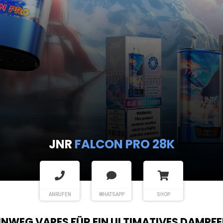
JNR
SHISHA HOOKAH MAX
ANRUFEN
WHATSAPP
SHOP
EINWEG VAPES FÜR EIN ULTIMATIVES DAMPFE