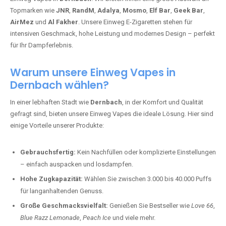
Topmarken wie
JNR
,
RandM
,
Adalya
,
Mosmo
,
Elf Bar
,
Geek Bar
,
AirMez
und
Al Fakher
. Unsere Einweg E-Zigaretten stehen für
intensiven Geschmack, hohe Leistung und modernes Design – perfekt
für Ihr Dampferlebnis.
Warum unsere Einweg Vapes in
Dernbach wählen?
In einer lebhaften Stadt wie
Dernbach
, in der Komfort und Qualität
gefragt sind, bieten unsere Einweg Vapes die ideale Lösung. Hier sind
einige Vorteile unserer Produkte:
Gebrauchsfertig:
Kein Nachfüllen oder komplizierte Einstellungen
– einfach auspacken und losdampfen.
Hohe Zugkapazität:
Wählen Sie zwischen 3.000 bis 40.000 Puffs
für langanhaltenden Genuss.
Große Geschmacksvielfalt:
Genießen Sie Bestseller wie
Love 66
,
Blue Razz Lemonade
,
Peach Ice
und viele mehr.