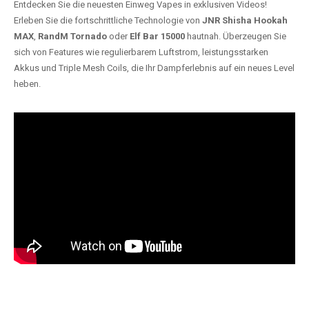
Entdecken Sie die neuesten Einweg Vapes in exklusiven Videos!
Erleben Sie die fortschrittliche Technologie von
JNR Shisha Hookah
MAX
,
RandM Tornado
oder
Elf Bar 15000
hautnah. Überzeugen Sie
sich von Features wie regulierbarem Luftstrom, leistungsstarken
Akkus und Triple Mesh Coils, die Ihr Dampferlebnis auf ein neues Level
heben.