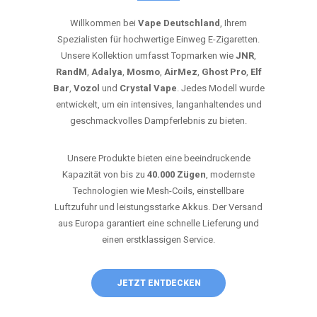
Willkommen bei
Vape Deutschland
, Ihrem
Spezialisten für hochwertige Einweg E-Zigaretten.
Unsere Kollektion umfasst Topmarken wie
JNR
,
RandM
,
Adalya
,
Mosmo
,
AirMez
,
Ghost Pro
,
Elf
Bar
,
Vozol
und
Crystal Vape
. Jedes Modell wurde
entwickelt, um ein intensives, langanhaltendes und
geschmackvolles Dampferlebnis zu bieten.
Unsere Produkte bieten eine beeindruckende
Kapazität von bis zu
40.000 Zügen
, modernste
Technologien wie Mesh-Coils, einstellbare
Luftzufuhr und leistungsstarke Akkus. Der Versand
aus Europa garantiert eine schnelle Lieferung und
einen erstklassigen Service.
JETZT ENTDECKEN