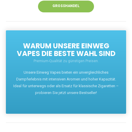
GROSSHANDEL
WARUM UNSERE EINWEG
VAPES DIE BESTE WAHL SIND
Premium-Qualität zu günstigen Preisen.
Unsere Einweg Vapes bieten ein unvergleichliches
Dampferlebnis mit intensiven Aromen und hoher Kapazität.
Ideal für unterwegs oder als Ersatz für klassische Zigaretten –
probieren Sie jetzt unsere Bestseller!