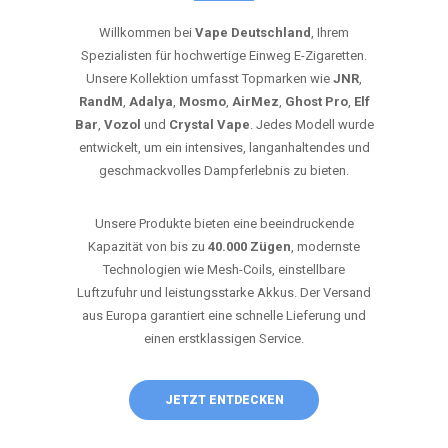
Willkommen bei
Vape Deutschland
, Ihrem
Spezialisten für hochwertige Einweg E-Zigaretten.
Unsere Kollektion umfasst Topmarken wie
JNR
,
RandM
,
Adalya
,
Mosmo
,
AirMez
,
Ghost Pro
,
Elf
Bar
,
Vozol
und
Crystal Vape
. Jedes Modell wurde
entwickelt, um ein intensives, langanhaltendes und
geschmackvolles Dampferlebnis zu bieten.
Unsere Produkte bieten eine beeindruckende
Kapazität von bis zu
40.000 Zügen
, modernste
Technologien wie Mesh-Coils, einstellbare
Luftzufuhr und leistungsstarke Akkus. Der Versand
aus Europa garantiert eine schnelle Lieferung und
einen erstklassigen Service.
JETZT ENTDECKEN