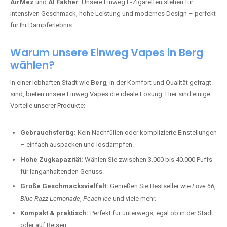
AirMez
und
Al Fakher
. Unsere Einweg E-Zigaretten stehen für
intensiven Geschmack, hohe Leistung und modernes Design – perfekt
für Ihr Dampferlebnis.
Warum unsere Einweg Vapes in Berg
wählen?
In einer lebhaften Stadt wie
Berg
, in der Komfort und Qualität gefragt
sind, bieten unsere Einweg Vapes die ideale Lösung. Hier sind einige
Vorteile unserer Produkte:
Gebrauchsfertig:
Kein Nachfüllen oder komplizierte Einstellungen
– einfach auspacken und losdampfen.
Hohe Zugkapazität:
Wählen Sie zwischen 3.000 bis 40.000 Puffs
für langanhaltenden Genuss.
Große Geschmacksvielfalt:
Genießen Sie Bestseller wie
Love 66
,
Blue Razz Lemonade
,
Peach Ice
und viele mehr.
Kompakt & praktisch:
Perfekt für unterwegs, egal ob in der Stadt
oder auf Reisen.