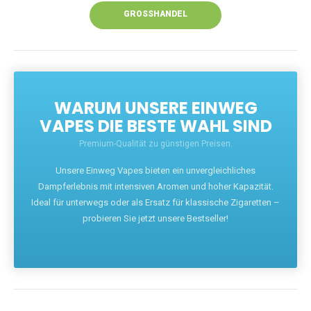
GROSSHANDEL
WARUM UNSERE EINWEG
VAPES DIE BESTE WAHL SIND
Premium-Qualität zu günstigen Preisen.
Unsere Einweg Vapes bieten ein unvergleichliches
Dampferlebnis mit intensiven Aromen und hoher Kapazität.
Ideal für unterwegs oder als Ersatz für klassische Zigaretten –
probieren Sie jetzt unsere Bestseller!