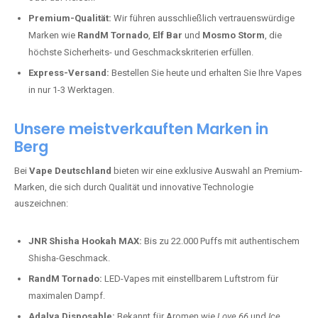
Premium-Qualität:
Wir führen ausschließlich vertrauenswürdige
Marken wie
RandM Tornado
,
Elf Bar
und
Mosmo Storm
, die
höchste Sicherheits- und Geschmackskriterien erfüllen.
Express-Versand:
Bestellen Sie heute und erhalten Sie Ihre Vapes
in nur 1-3 Werktagen.
Unsere meistverkauften Marken in
Berg
Bei
Vape Deutschland
bieten wir eine exklusive Auswahl an Premium-
Marken, die sich durch Qualität und innovative Technologie
auszeichnen:
JNR Shisha Hookah MAX:
Bis zu 22.000 Puffs mit authentischem
Shisha-Geschmack.
RandM Tornado:
LED-Vapes mit einstellbarem Luftstrom für
maximalen Dampf.
Adalya Disposable:
Bekannt für Aromen wie
Love 66
und
Ice