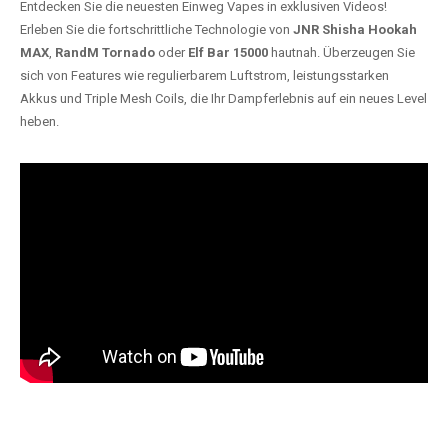
Entdecken Sie die neuesten Einweg Vapes in exklusiven Videos!
Erleben Sie die fortschrittliche Technologie von
JNR Shisha Hookah
MAX
,
RandM Tornado
oder
Elf Bar 15000
hautnah. Überzeugen Sie
sich von Features wie regulierbarem Luftstrom, leistungsstarken
Akkus und Triple Mesh Coils, die Ihr Dampferlebnis auf ein neues Level
heben.