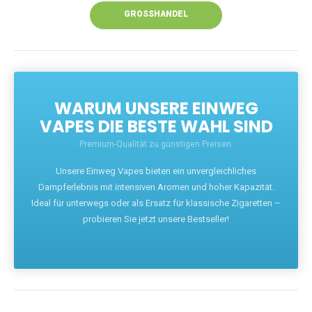
GROSSHANDEL
WARUM UNSERE EINWEG
VAPES DIE BESTE WAHL SIND
Premium-Qualität zu günstigen Preisen.
Unsere Einweg Vapes bieten ein unvergleichliches
Dampferlebnis mit intensiven Aromen und hoher Kapazität.
Ideal für unterwegs oder als Ersatz für klassische Zigaretten –
probieren Sie jetzt unsere Bestseller!