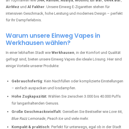
an Topmarken wie
JNR
,
RandM
,
Adalya
,
Mosmo
,
Elf Bar
,
Geek Bar
,
AirMez
und
Al Fakher
. Unsere Einweg E-Zigaretten stehen für
intensiven Geschmack, hohe Leistung und modernes Design – perfekt
für Ihr Dampferlebnis.
Warum unsere Einweg Vapes in
Werkhausen wählen?
In einer lebhaften Stadt wie
Werkhausen
, in der Komfort und Qualität
gefragt sind, bieten unsere Einweg Vapes die ideale Lösung. Hier sind
einige Vorteile unserer Produkte:
Gebrauchsfertig:
Kein Nachfüllen oder komplizierte Einstellungen
– einfach auspacken und losdampfen.
Hohe Zugkapazität:
Wählen Sie zwischen 3.000 bis 40.000 Puffs
für langanhaltenden Genuss.
Große Geschmacksvielfalt:
Genießen Sie Bestseller wie
Love 66
,
Blue Razz Lemonade
,
Peach Ice
und viele mehr.
Kompakt & praktisch:
Perfekt für unterwegs, egal ob in der Stadt