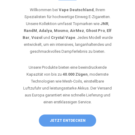
Willkommen bei
Vape Deutschland
, Ihrem
Spezialisten für hochwertige Einweg E-Zigaretten.
Unsere Kollektion umfasst Topmarken wie
JNR
,
RandM
,
Adalya
,
Mosmo
,
AirMez
,
Ghost Pro
,
Elf
Bar
,
Vozol
und
Crystal Vape
. Jedes Modell wurde
entwickelt, um ein intensives, langanhaltendes und
geschmackvolles Dampferlebnis zu bieten.
Unsere Produkte bieten eine beeindruckende
Kapazität von bis zu
40.000 Zügen
, modernste
Technologien wie Mesh-Coils, einstellbare
Luftzufuhr und leistungsstarke Akkus. Der Versand
aus Europa garantiert eine schnelle Lieferung und
einen erstklassigen Service.
JETZT ENTDECKEN