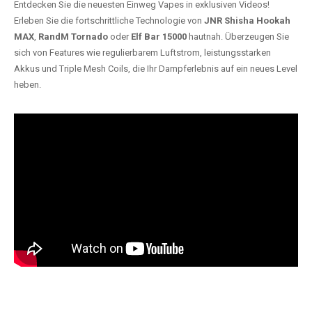
Entdecken Sie die neuesten Einweg Vapes in exklusiven Videos!
Erleben Sie die fortschrittliche Technologie von
JNR Shisha Hookah
MAX
,
RandM Tornado
oder
Elf Bar 15000
hautnah. Überzeugen Sie
sich von Features wie regulierbarem Luftstrom, leistungsstarken
Akkus und Triple Mesh Coils, die Ihr Dampferlebnis auf ein neues Level
heben.