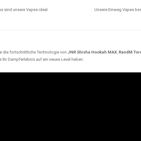
s sind unsere Vapes ideal
Unsere Einweg Vapes best
 die fortschrittliche Technologie von
JNR Shisha Hookah MAX
,
RandM Tor
e Ihr Dampferlebnis auf ein neues Level heben.