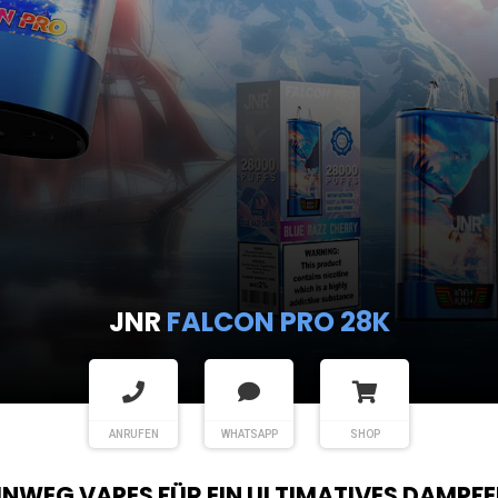
JNR
FALCON PRO 28K
ANRUFEN
WHATSAPP
SHOP
EINWEG VAPES FÜR EIN ULTIMATIVES DAMPFE