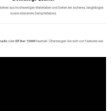
ehen aus hochwertigen Materialien und bieten ein sicheres, langlebiges
sowie intensives Dampferlebnis.
nado
oder
Elf Bar 15000
hautnah. Überzeugen Sie sich von Features wie