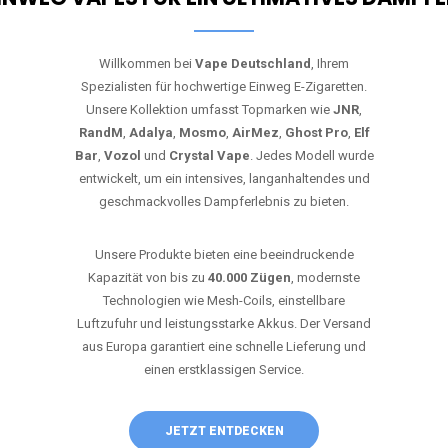
Willkommen bei
Vape Deutschland
, Ihrem
Spezialisten für hochwertige Einweg E-Zigaretten.
Unsere Kollektion umfasst Topmarken wie
JNR
,
RandM
,
Adalya
,
Mosmo
,
AirMez
,
Ghost Pro
,
Elf
Bar
,
Vozol
und
Crystal Vape
. Jedes Modell wurde
entwickelt, um ein intensives, langanhaltendes und
geschmackvolles Dampferlebnis zu bieten.
Unsere Produkte bieten eine beeindruckende
Kapazität von bis zu
40.000 Zügen
, modernste
Technologien wie Mesh-Coils, einstellbare
Luftzufuhr und leistungsstarke Akkus. Der Versand
aus Europa garantiert eine schnelle Lieferung und
einen erstklassigen Service.
JETZT ENTDECKEN