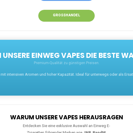
GROSSHANDEL
UNSERE EINWEG VAPES DIE BESTE WA
Premium-Qualität zu günstigen Preisen.
t intensiven Aromen und hoher Kapazität. Ideal für unterwegs oder als Ersatz 
WARUM UNSERE VAPES HERAUSRAGEN
Entdecken Sie eine exklusive Auswahl an Einweg E-
Zigaretten führender Marken wie
JNR
,
RandM
,