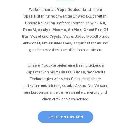
Willkommen bei
Vape Deutschland
, Ihrem
Spezialisten für hochwertige Einweg E-Zigaretten.
Unsere Kollektion umfasst Topmarken wie
JNR
,
RandM
,
Adalya
,
Mosmo
,
AirMez
,
Ghost Pro
,
Elf
Bar
,
Vozol
und
Crystal Vape
. Jedes Modell wurde
entwickelt, um ein intensives, langanhaltendes und
geschmackvolles Dampferlebnis zu bieten.
Unsere Produkte bieten eine beeindruckende
Kapazität von bis zu
40.000 Zügen
, modernste
Technologien wie Mesh-Coils, einstellbare
Luftzufuhr und leistungsstarke Akkus. Der Versand
aus Europa garantiert eine schnelle Lieferung und
einen erstklassigen Service.
JETZT ENTDECKEN