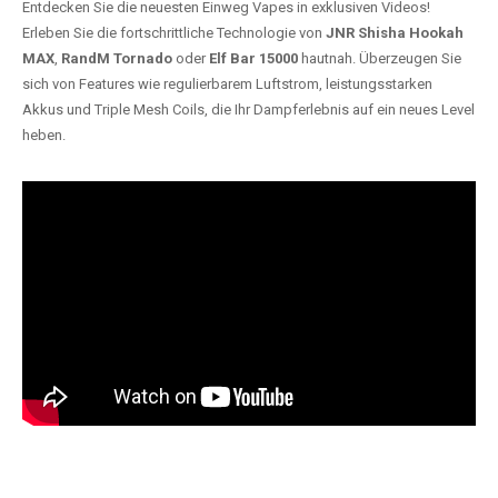
Entdecken Sie die neuesten Einweg Vapes in exklusiven Videos!
Erleben Sie die fortschrittliche Technologie von
JNR Shisha Hookah
MAX
,
RandM Tornado
oder
Elf Bar 15000
hautnah. Überzeugen Sie
sich von Features wie regulierbarem Luftstrom, leistungsstarken
Akkus und Triple Mesh Coils, die Ihr Dampferlebnis auf ein neues Level
heben.