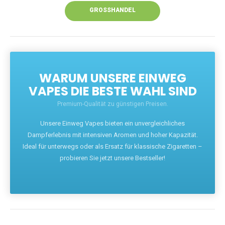
GROSSHANDEL
WARUM UNSERE EINWEG
VAPES DIE BESTE WAHL SIND
Premium-Qualität zu günstigen Preisen.
Unsere Einweg Vapes bieten ein unvergleichliches
Dampferlebnis mit intensiven Aromen und hoher Kapazität.
Ideal für unterwegs oder als Ersatz für klassische Zigaretten –
probieren Sie jetzt unsere Bestseller!