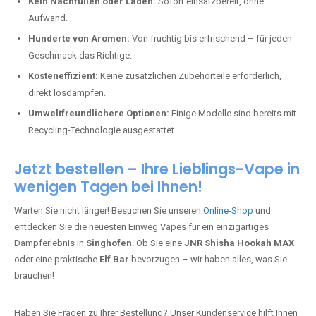
Kein Nachfüllen oder Laden:
Sofort einsatzbereit, ohne
Aufwand.
Hunderte von Aromen:
Von fruchtig bis erfrischend – für jeden
Geschmack das Richtige.
Kosteneffizient:
Keine zusätzlichen Zubehörteile erforderlich,
direkt losdampfen.
Umweltfreundlichere Optionen:
Einige Modelle sind bereits mit
Recycling-Technologie ausgestattet.
Jetzt bestellen – Ihre Lieblings-Vape in
wenigen Tagen bei Ihnen!
Warten Sie nicht länger! Besuchen Sie unseren
Online-Shop
und
entdecken Sie die neuesten Einweg Vapes für ein einzigartiges
Dampferlebnis in
Singhofen
. Ob Sie eine
JNR Shisha Hookah MAX
oder eine praktische
Elf Bar
bevorzugen – wir haben alles, was Sie
brauchen!
Haben Sie Fragen zu Ihrer Bestellung? Unser Kundenservice hilft Ihnen