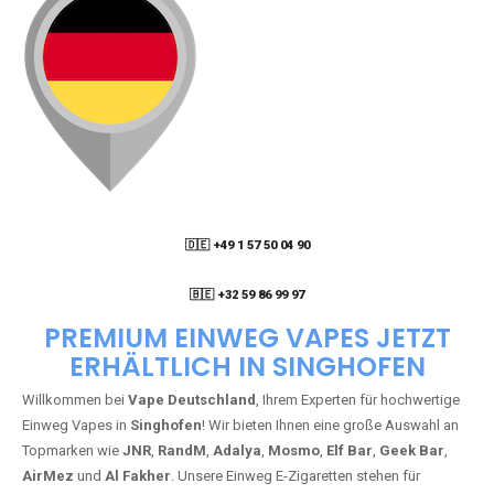
🇩🇪 +49 1 57 50 04 90
05
🇧🇪 +32 59 86 99 97
PREMIUM EINWEG VAPES JETZT
ERHÄLTLICH IN SINGHOFEN
Willkommen bei
Vape Deutschland
, Ihrem Experten für hochwertige
Einweg Vapes in
Singhofen
! Wir bieten Ihnen eine große Auswahl an
Topmarken wie
JNR
,
RandM
,
Adalya
,
Mosmo
,
Elf Bar
,
Geek Bar
,
AirMez
und
Al Fakher
. Unsere Einweg E-Zigaretten stehen für