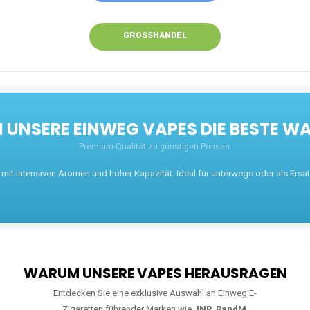
GROSSHANDEL
UNSERE EINWEG VAPES DIE BESTE WA
Premium-Qualität zu günstigen Preisen.
t intensiven Aromen und hoher Kapazität. Ideal für unterwegs oder als Ersatz 
WARUM UNSERE VAPES HERAUSRAGEN
Entdecken Sie eine exklusive Auswahl an Einweg E-
Zigaretten führender Marken wie
JNR
,
RandM
,