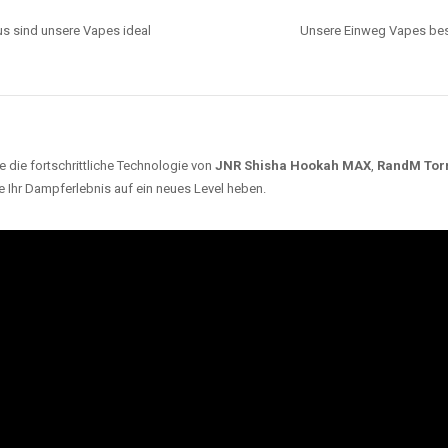
s sind unsere Vapes ideal
Unsere Einweg Vapes best
 die fortschrittliche Technologie von
JNR Shisha Hookah MAX
,
RandM Tor
e Ihr Dampferlebnis auf ein neues Level heben.