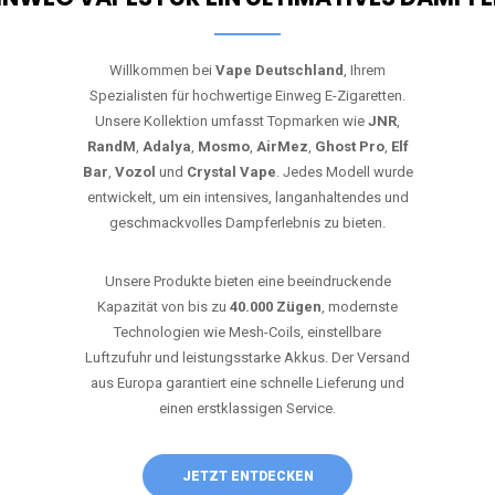
Willkommen bei
Vape Deutschland
, Ihrem
Spezialisten für hochwertige Einweg E-Zigaretten.
Unsere Kollektion umfasst Topmarken wie
JNR
,
RandM
,
Adalya
,
Mosmo
,
AirMez
,
Ghost Pro
,
Elf
Bar
,
Vozol
und
Crystal Vape
. Jedes Modell wurde
entwickelt, um ein intensives, langanhaltendes und
geschmackvolles Dampferlebnis zu bieten.
Unsere Produkte bieten eine beeindruckende
Kapazität von bis zu
40.000 Zügen
, modernste
Technologien wie Mesh-Coils, einstellbare
Luftzufuhr und leistungsstarke Akkus. Der Versand
aus Europa garantiert eine schnelle Lieferung und
einen erstklassigen Service.
JETZT ENTDECKEN