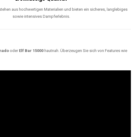
ehen aus hochwertigen Materialien und bieten ein sicheres, langlebiges
sowie intensives Dampferlebnis.
nado
oder
Elf Bar 15000
hautnah. Überzeugen Sie sich von Features wie