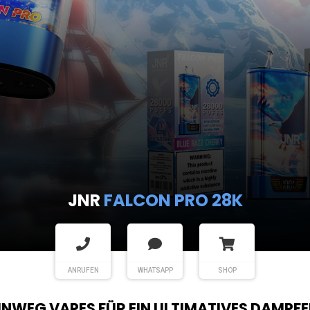
JNR
FALCON PRO 28K
ANRUFEN
WHATSAPP
SHOP
EINWEG VAPES FÜR EIN ULTIMATIVES DAMPFE