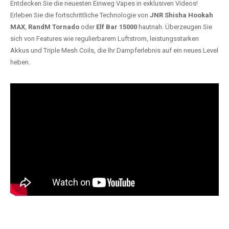
Entdecken Sie die neuesten Einweg Vapes in exklusiven Videos!
Erleben Sie die fortschrittliche Technologie von
JNR Shisha Hookah
MAX
,
RandM Tornado
oder
Elf Bar 15000
hautnah. Überzeugen Sie
sich von Features wie regulierbarem Luftstrom, leistungsstarken
Akkus und Triple Mesh Coils, die Ihr Dampferlebnis auf ein neues Level
heben.