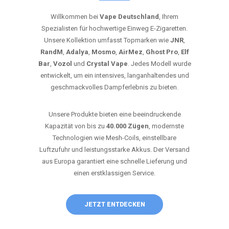
Willkommen bei
Vape Deutschland
, Ihrem
Spezialisten für hochwertige Einweg E-Zigaretten.
Unsere Kollektion umfasst Topmarken wie
JNR
,
RandM
,
Adalya
,
Mosmo
,
AirMez
,
Ghost Pro
,
Elf
Bar
,
Vozol
und
Crystal Vape
. Jedes Modell wurde
entwickelt, um ein intensives, langanhaltendes und
geschmackvolles Dampferlebnis zu bieten.
Unsere Produkte bieten eine beeindruckende
Kapazität von bis zu
40.000 Zügen
, modernste
Technologien wie Mesh-Coils, einstellbare
Luftzufuhr und leistungsstarke Akkus. Der Versand
aus Europa garantiert eine schnelle Lieferung und
einen erstklassigen Service.
JETZT ENTDECKEN