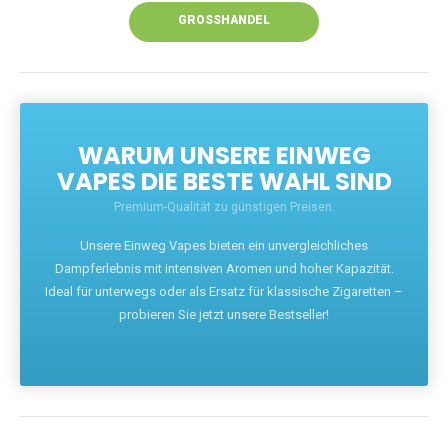
GROSSHANDEL
WARUM UNSERE EINWEG
VAPES DIE BESTE WAHL SIND
Premium-Qualität zu günstigen Preisen.
Unsere Einweg Vapes bieten ein unvergleichliches
Dampferlebnis mit intensiven Aromen und hoher Kapazität.
Ideal für unterwegs oder als Ersatz für klassische Zigaretten –
probieren Sie jetzt unsere Bestseller!