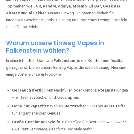
Topmarken wie
JNR
,
RandM
,
Adalya
,
Mosmo
,
Elf Bar
,
Geek Bar
,
AirMez
und
Al Fakher
. Unsere Einweg E-Zigaretten stehen für
intensiven Geschmack, hohe Leistung und modernes Design – perfekt
für Ihr Dampferlebnis.
Warum unsere Einweg Vapes in
Falkenstein wählen?
In einer lebhaften Stadt wie
Falkenstein
, in der Komfort und Qualität
gefragt sind, bieten unsere Einweg Vapes die ideale Lösung. Hier sind
einige Vorteile unserer Produkte:
Gebrauchsfertig:
Kein Nachfüllen oder komplizierte Einstellungen
– einfach auspacken und losdampfen.
Hohe Zugkapazität:
Wählen Sie zwischen 3.000 bis 40.000 Puffs
für langanhaltenden Genuss.
Große Geschmacksvielfalt:
Genießen Sie Bestseller wie
Love 66
,
Blue Razz Lemonade
,
Peach Ice
und viele mehr.