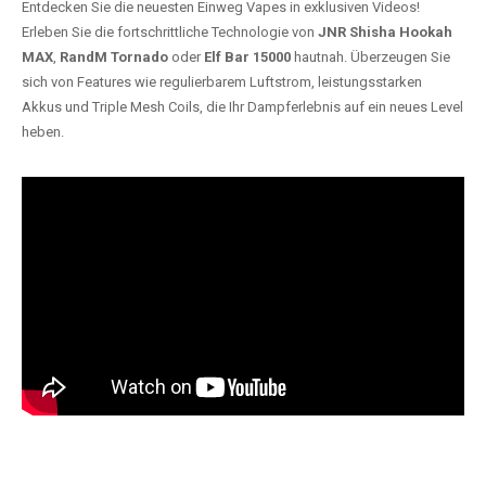
Entdecken Sie die neuesten Einweg Vapes in exklusiven Videos!
Erleben Sie die fortschrittliche Technologie von
JNR Shisha Hookah
MAX
,
RandM Tornado
oder
Elf Bar 15000
hautnah. Überzeugen Sie
sich von Features wie regulierbarem Luftstrom, leistungsstarken
Akkus und Triple Mesh Coils, die Ihr Dampferlebnis auf ein neues Level
heben.