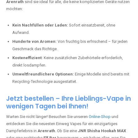
Arenrath
sind sie ideal für alle, die keine komplizierten Geräte nutzen
möchten:
Kein Nachfüllen oder Laden:
Sofort einsatzbereit, ohne
Aufwand.
Hunderte von Aromen:
Von fruchtig bis erfrischend – für jeden
Geschmack das Richtige.
Kosteneffizient:
Keine zusätzlichen Zubehörteile erforderlich,
direkt losdampfen.
Umweltfreundlichere Optionen:
Einige Modelle sind bereits mit
Recycling-Technologie ausgestattet.
Jetzt bestellen – Ihre Lieblings-Vape in
wenigen Tagen bei Ihnen!
Warten Sie nicht länger! Besuchen Sie unseren
Online-Shop
und
entdecken Sie die neuesten Einweg Vapes für ein einzigartiges
Dampferlebnis in
Arenrath
. Ob Sie eine
JNR Shisha Hookah MAX
oder eine praktische
Elf Bar
bevorzugen – wir haben alles, was Sie