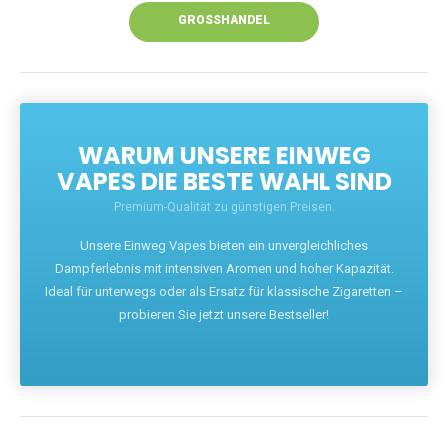
GROSSHANDEL
WARUM UNSERE EINWEG
VAPES DIE BESTE WAHL SIND
Premium-Qualität zu günstigen Preisen.
Unsere Einweg Vapes bieten ein unvergleichliches
Dampferlebnis mit intensiven Aromen und hoher Kapazität.
Ideal für unterwegs oder als Ersatz für klassische Zigaretten –
probieren Sie jetzt unsere Bestseller!