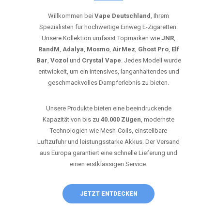
Willkommen bei
Vape Deutschland
, Ihrem
Spezialisten für hochwertige Einweg E-Zigaretten.
Unsere Kollektion umfasst Topmarken wie
JNR
,
RandM
,
Adalya
,
Mosmo
,
AirMez
,
Ghost Pro
,
Elf
Bar
,
Vozol
und
Crystal Vape
. Jedes Modell wurde
entwickelt, um ein intensives, langanhaltendes und
geschmackvolles Dampferlebnis zu bieten.
Unsere Produkte bieten eine beeindruckende
Kapazität von bis zu
40.000 Zügen
, modernste
Technologien wie Mesh-Coils, einstellbare
Luftzufuhr und leistungsstarke Akkus. Der Versand
aus Europa garantiert eine schnelle Lieferung und
einen erstklassigen Service.
JETZT ENTDECKEN