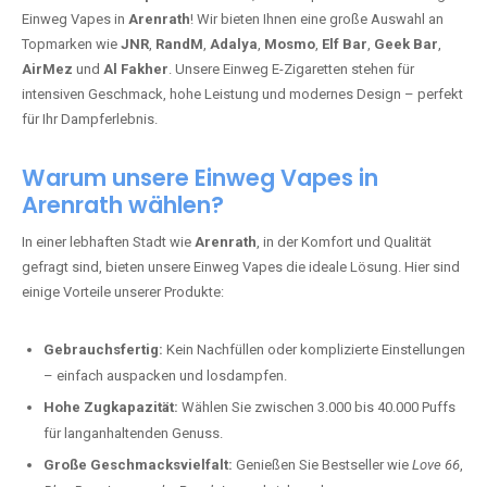
Einweg Vapes in
Arenrath
! Wir bieten Ihnen eine große Auswahl an
Topmarken wie
JNR
,
RandM
,
Adalya
,
Mosmo
,
Elf Bar
,
Geek Bar
,
AirMez
und
Al Fakher
. Unsere Einweg E-Zigaretten stehen für
intensiven Geschmack, hohe Leistung und modernes Design – perfekt
für Ihr Dampferlebnis.
Warum unsere Einweg Vapes in
Arenrath wählen?
In einer lebhaften Stadt wie
Arenrath
, in der Komfort und Qualität
gefragt sind, bieten unsere Einweg Vapes die ideale Lösung. Hier sind
einige Vorteile unserer Produkte:
Gebrauchsfertig:
Kein Nachfüllen oder komplizierte Einstellungen
– einfach auspacken und losdampfen.
Hohe Zugkapazität:
Wählen Sie zwischen 3.000 bis 40.000 Puffs
für langanhaltenden Genuss.
Große Geschmacksvielfalt:
Genießen Sie Bestseller wie
Love 66
,