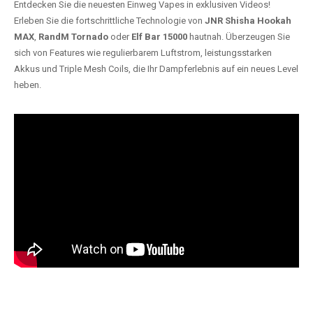
Entdecken Sie die neuesten Einweg Vapes in exklusiven Videos!
Erleben Sie die fortschrittliche Technologie von
JNR Shisha Hookah
MAX
,
RandM Tornado
oder
Elf Bar 15000
hautnah. Überzeugen Sie
sich von Features wie regulierbarem Luftstrom, leistungsstarken
Akkus und Triple Mesh Coils, die Ihr Dampferlebnis auf ein neues Level
heben.