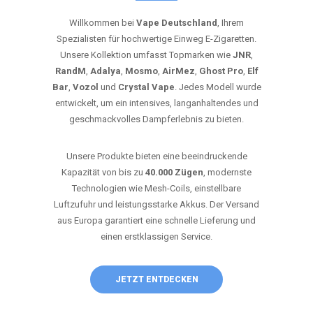
Willkommen bei
Vape Deutschland
, Ihrem
Spezialisten für hochwertige Einweg E-Zigaretten.
Unsere Kollektion umfasst Topmarken wie
JNR
,
RandM
,
Adalya
,
Mosmo
,
AirMez
,
Ghost Pro
,
Elf
Bar
,
Vozol
und
Crystal Vape
. Jedes Modell wurde
entwickelt, um ein intensives, langanhaltendes und
geschmackvolles Dampferlebnis zu bieten.
Unsere Produkte bieten eine beeindruckende
Kapazität von bis zu
40.000 Zügen
, modernste
Technologien wie Mesh-Coils, einstellbare
Luftzufuhr und leistungsstarke Akkus. Der Versand
aus Europa garantiert eine schnelle Lieferung und
einen erstklassigen Service.
JETZT ENTDECKEN