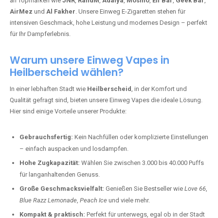
an Topmarken wie
JNR
,
RandM
,
Adalya
,
Mosmo
,
Elf Bar
,
Geek Bar
,
AirMez
und
Al Fakher
. Unsere Einweg E-Zigaretten stehen für
intensiven Geschmack, hohe Leistung und modernes Design – perfekt
für Ihr Dampferlebnis.
Warum unsere Einweg Vapes in
Heilberscheid wählen?
In einer lebhaften Stadt wie
Heilberscheid
, in der Komfort und
Qualität gefragt sind, bieten unsere Einweg Vapes die ideale Lösung.
Hier sind einige Vorteile unserer Produkte:
Gebrauchsfertig:
Kein Nachfüllen oder komplizierte Einstellungen
– einfach auspacken und losdampfen.
Hohe Zugkapazität:
Wählen Sie zwischen 3.000 bis 40.000 Puffs
für langanhaltenden Genuss.
Große Geschmacksvielfalt:
Genießen Sie Bestseller wie
Love 66
,
Blue Razz Lemonade
,
Peach Ice
und viele mehr.
Kompakt & praktisch:
Perfekt für unterwegs, egal ob in der Stadt