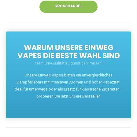
GROSSHANDEL
WARUM UNSERE EINWEG
VAPES DIE BESTE WAHL SIND
Premium-Qualität zu günstigen Preisen.
Unsere Einweg Vapes bieten ein unvergleichliches
Dampferlebnis mit intensiven Aromen und hoher Kapazität.
Ideal für unterwegs oder als Ersatz für klassische Zigaretten –
probieren Sie jetzt unsere Bestseller!