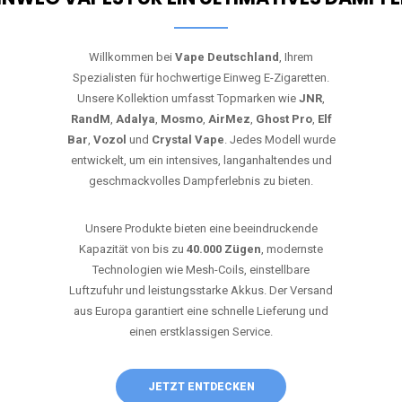
Willkommen bei
Vape Deutschland
, Ihrem
Spezialisten für hochwertige Einweg E-Zigaretten.
Unsere Kollektion umfasst Topmarken wie
JNR
,
RandM
,
Adalya
,
Mosmo
,
AirMez
,
Ghost Pro
,
Elf
Bar
,
Vozol
und
Crystal Vape
. Jedes Modell wurde
entwickelt, um ein intensives, langanhaltendes und
geschmackvolles Dampferlebnis zu bieten.
Unsere Produkte bieten eine beeindruckende
Kapazität von bis zu
40.000 Zügen
, modernste
Technologien wie Mesh-Coils, einstellbare
Luftzufuhr und leistungsstarke Akkus. Der Versand
aus Europa garantiert eine schnelle Lieferung und
einen erstklassigen Service.
JETZT ENTDECKEN