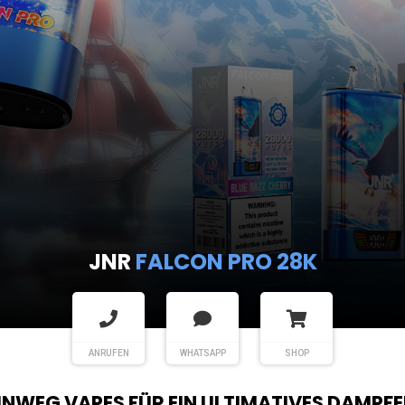
JNR
FALCON PRO 28K
ANRUFEN
WHATSAPP
SHOP
EINWEG VAPES FÜR EIN ULTIMATIVES DAMPFE