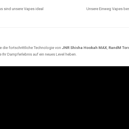
s sind unsere Vapes ideal
Unsere Einweg Vapes best
 die fortschrittliche Technologie von
JNR Shisha Hookah MAX
,
RandM Tor
e Ihr Dampferlebnis auf ein neues Level heben.