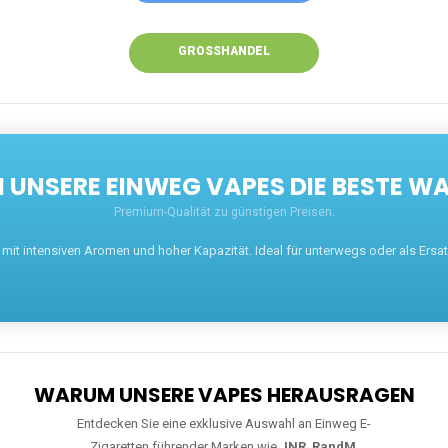
GROSSHANDEL
UNSERE EINWEG VAPES DIE BESTE WA
Premium-Qualität zu günstigen Preisen.
t intensiven Aromen und hoher Kapazität. Ideal für unterwegs oder als Ersatz 
WARUM UNSERE VAPES HERAUSRAGEN
Entdecken Sie eine exklusive Auswahl an Einweg E-
Zigaretten führender Marken wie
JNR
,
RandM
,