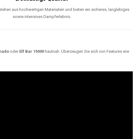
ehen aus hochwertigen Materialien und bieten ein sicheres, langlebiges
sowie intensives Dampferlebnis.
nado
oder
Elf Bar 15000
hautnah. Überzeugen Sie sich von Features wie