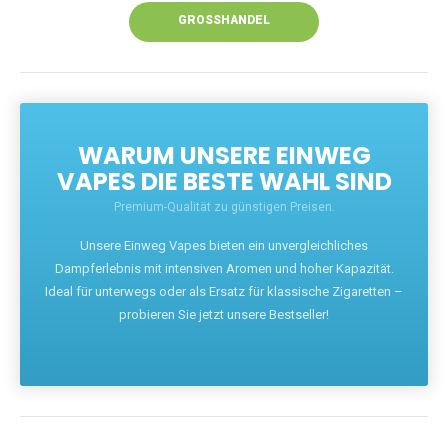
GROSSHANDEL
WARUM UNSERE EINWEG
VAPES DIE BESTE WAHL SIND
Premium-Qualität zu günstigen Preisen.
Unsere Einweg Vapes bieten ein unvergleichliches
Dampferlebnis mit intensiven Aromen und hoher Kapazität.
Ideal für unterwegs oder als Ersatz für klassische Zigaretten –
probieren Sie jetzt unsere Bestseller!