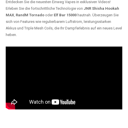
Entdecken Sie die neuesten Einweg Vapes in exklusiven Videos!
Erleben Sie die fortschrittliche Technologie von
JNR Shisha Hookah
MAX
,
RandM Tornado
oder
Elf Bar 15000
hautnah. Überzeugen Sie
sich von Features wie regulierbarem Luftstrom, leistungsstarken
Akkus und Triple Mesh Coils, die Ihr Dampferlebnis auf ein neues Level
heben.