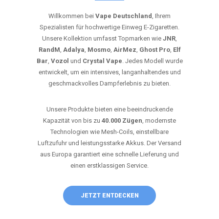
Willkommen bei
Vape Deutschland
, Ihrem
Spezialisten für hochwertige Einweg E-Zigaretten.
Unsere Kollektion umfasst Topmarken wie
JNR
,
RandM
,
Adalya
,
Mosmo
,
AirMez
,
Ghost Pro
,
Elf
Bar
,
Vozol
und
Crystal Vape
. Jedes Modell wurde
entwickelt, um ein intensives, langanhaltendes und
geschmackvolles Dampferlebnis zu bieten.
Unsere Produkte bieten eine beeindruckende
Kapazität von bis zu
40.000 Zügen
, modernste
Technologien wie Mesh-Coils, einstellbare
Luftzufuhr und leistungsstarke Akkus. Der Versand
aus Europa garantiert eine schnelle Lieferung und
einen erstklassigen Service.
JETZT ENTDECKEN