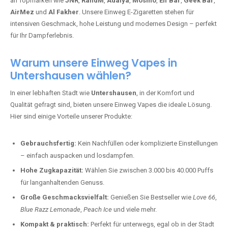
an Topmarken wie
JNR
,
RandM
,
Adalya
,
Mosmo
,
Elf Bar
,
Geek Bar
,
AirMez
und
Al Fakher
. Unsere Einweg E-Zigaretten stehen für
intensiven Geschmack, hohe Leistung und modernes Design – perfekt
für Ihr Dampferlebnis.
Warum unsere Einweg Vapes in
Untershausen wählen?
In einer lebhaften Stadt wie
Untershausen
, in der Komfort und
Qualität gefragt sind, bieten unsere Einweg Vapes die ideale Lösung.
Hier sind einige Vorteile unserer Produkte:
Gebrauchsfertig:
Kein Nachfüllen oder komplizierte Einstellungen
– einfach auspacken und losdampfen.
Hohe Zugkapazität:
Wählen Sie zwischen 3.000 bis 40.000 Puffs
für langanhaltenden Genuss.
Große Geschmacksvielfalt:
Genießen Sie Bestseller wie
Love 66
,
Blue Razz Lemonade
,
Peach Ice
und viele mehr.
Kompakt & praktisch:
Perfekt für unterwegs, egal ob in der Stadt