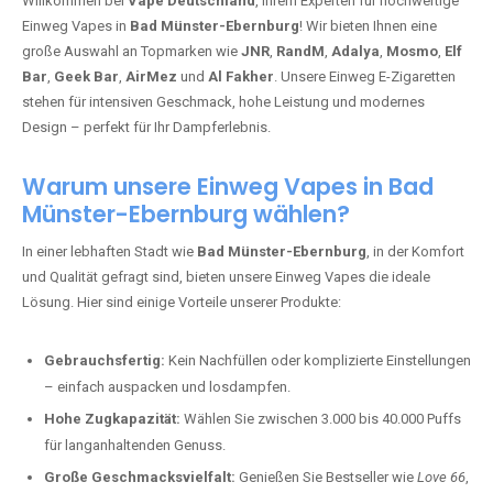
Willkommen bei
Vape Deutschland
, Ihrem Experten für hochwertige
Einweg Vapes in
Bad Münster-Ebernburg
! Wir bieten Ihnen eine
große Auswahl an Topmarken wie
JNR
,
RandM
,
Adalya
,
Mosmo
,
Elf
Bar
,
Geek Bar
,
AirMez
und
Al Fakher
. Unsere Einweg E-Zigaretten
stehen für intensiven Geschmack, hohe Leistung und modernes
Design – perfekt für Ihr Dampferlebnis.
Warum unsere Einweg Vapes in Bad
Münster-Ebernburg wählen?
In einer lebhaften Stadt wie
Bad Münster-Ebernburg
, in der Komfort
und Qualität gefragt sind, bieten unsere Einweg Vapes die ideale
Lösung. Hier sind einige Vorteile unserer Produkte:
Gebrauchsfertig:
Kein Nachfüllen oder komplizierte Einstellungen
– einfach auspacken und losdampfen.
Hohe Zugkapazität:
Wählen Sie zwischen 3.000 bis 40.000 Puffs
für langanhaltenden Genuss.
Große Geschmacksvielfalt:
Genießen Sie Bestseller wie
Love 66
,