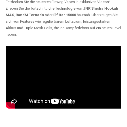
Entdecken Sie die neuesten Einweg Vapes in exklusiven Videos!
Erleben Sie die fortschrittliche Technologie von
JNR Shisha Hookah
MAX
,
RandM Tornado
oder
Elf Bar 15000
hautnah. Überzeugen Sie
sich von Features wie regulierbarem Luftstrom, leistungsstarken
Akkus und Triple Mesh Coils, die Ihr Dampferlebnis auf ein neues Level
heben.