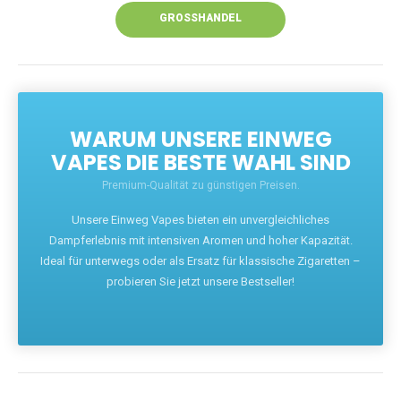
GROSSHANDEL
WARUM UNSERE EINWEG
VAPES DIE BESTE WAHL SIND
Premium-Qualität zu günstigen Preisen.
Unsere Einweg Vapes bieten ein unvergleichliches
Dampferlebnis mit intensiven Aromen und hoher Kapazität.
Ideal für unterwegs oder als Ersatz für klassische Zigaretten –
probieren Sie jetzt unsere Bestseller!