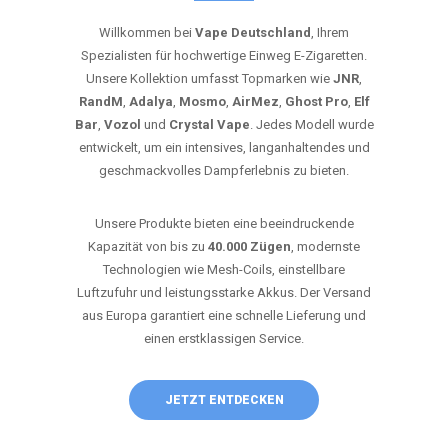
Willkommen bei
Vape Deutschland
, Ihrem
Spezialisten für hochwertige Einweg E-Zigaretten.
Unsere Kollektion umfasst Topmarken wie
JNR
,
RandM
,
Adalya
,
Mosmo
,
AirMez
,
Ghost Pro
,
Elf
Bar
,
Vozol
und
Crystal Vape
. Jedes Modell wurde
entwickelt, um ein intensives, langanhaltendes und
geschmackvolles Dampferlebnis zu bieten.
Unsere Produkte bieten eine beeindruckende
Kapazität von bis zu
40.000 Zügen
, modernste
Technologien wie Mesh-Coils, einstellbare
Luftzufuhr und leistungsstarke Akkus. Der Versand
aus Europa garantiert eine schnelle Lieferung und
einen erstklassigen Service.
JETZT ENTDECKEN