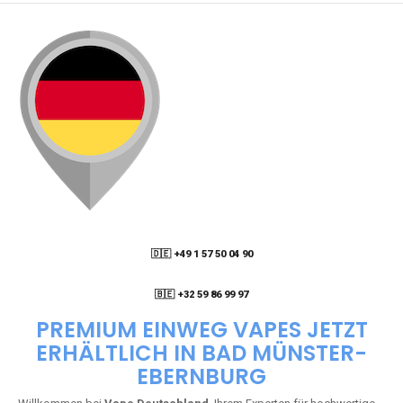
🇩🇪 +49 1 57 50 04 90
05
🇧🇪 +32 59 86 99 97
PREMIUM EINWEG VAPES JETZT
ERHÄLTLICH IN BAD MÜNSTER-
EBERNBURG