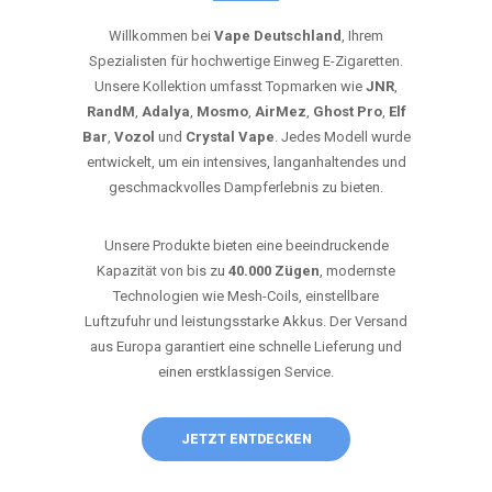
Willkommen bei
Vape Deutschland
, Ihrem
Spezialisten für hochwertige Einweg E-Zigaretten.
Unsere Kollektion umfasst Topmarken wie
JNR
,
RandM
,
Adalya
,
Mosmo
,
AirMez
,
Ghost Pro
,
Elf
Bar
,
Vozol
und
Crystal Vape
. Jedes Modell wurde
entwickelt, um ein intensives, langanhaltendes und
geschmackvolles Dampferlebnis zu bieten.
Unsere Produkte bieten eine beeindruckende
Kapazität von bis zu
40.000 Zügen
, modernste
Technologien wie Mesh-Coils, einstellbare
Luftzufuhr und leistungsstarke Akkus. Der Versand
aus Europa garantiert eine schnelle Lieferung und
einen erstklassigen Service.
JETZT ENTDECKEN