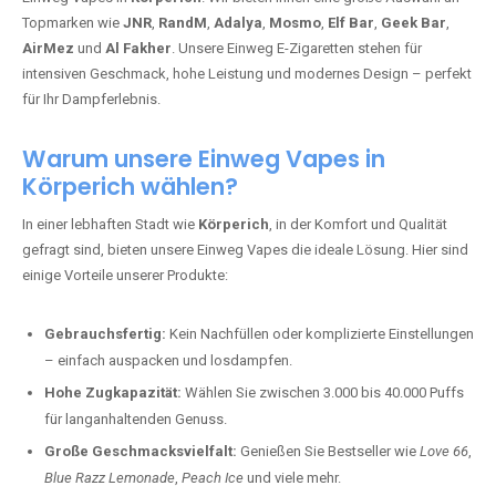
Topmarken wie
JNR
,
RandM
,
Adalya
,
Mosmo
,
Elf Bar
,
Geek Bar
,
AirMez
und
Al Fakher
. Unsere Einweg E-Zigaretten stehen für
intensiven Geschmack, hohe Leistung und modernes Design – perfekt
für Ihr Dampferlebnis.
Warum unsere Einweg Vapes in
Körperich wählen?
In einer lebhaften Stadt wie
Körperich
, in der Komfort und Qualität
gefragt sind, bieten unsere Einweg Vapes die ideale Lösung. Hier sind
einige Vorteile unserer Produkte:
Gebrauchsfertig:
Kein Nachfüllen oder komplizierte Einstellungen
– einfach auspacken und losdampfen.
Hohe Zugkapazität:
Wählen Sie zwischen 3.000 bis 40.000 Puffs
für langanhaltenden Genuss.
Große Geschmacksvielfalt:
Genießen Sie Bestseller wie
Love 66
,
Blue Razz Lemonade
,
Peach Ice
und viele mehr.