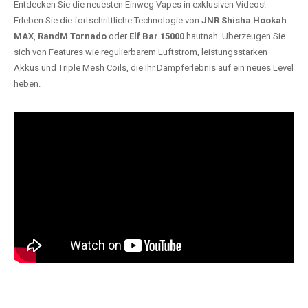
Entdecken Sie die neuesten Einweg Vapes in exklusiven Videos!
Erleben Sie die fortschrittliche Technologie von
JNR Shisha Hookah
MAX
,
RandM Tornado
oder
Elf Bar 15000
hautnah. Überzeugen Sie
sich von Features wie regulierbarem Luftstrom, leistungsstarken
Akkus und Triple Mesh Coils, die Ihr Dampferlebnis auf ein neues Level
heben.