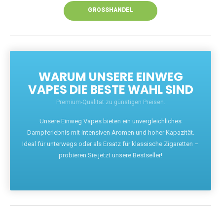
GROSSHANDEL
WARUM UNSERE EINWEG
VAPES DIE BESTE WAHL SIND
Premium-Qualität zu günstigen Preisen.
Unsere Einweg Vapes bieten ein unvergleichliches
Dampferlebnis mit intensiven Aromen und hoher Kapazität.
Ideal für unterwegs oder als Ersatz für klassische Zigaretten –
probieren Sie jetzt unsere Bestseller!