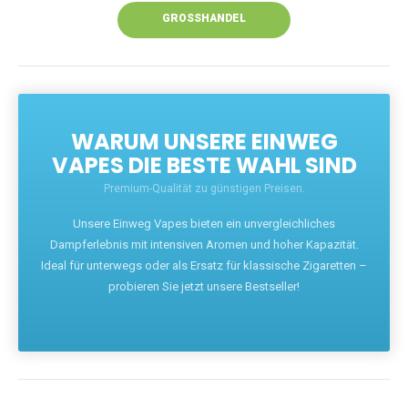
GROSSHANDEL
WARUM UNSERE EINWEG
VAPES DIE BESTE WAHL SIND
Premium-Qualität zu günstigen Preisen.
Unsere Einweg Vapes bieten ein unvergleichliches
Dampferlebnis mit intensiven Aromen und hoher Kapazität.
Ideal für unterwegs oder als Ersatz für klassische Zigaretten –
probieren Sie jetzt unsere Bestseller!