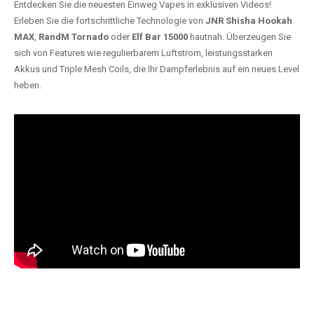
Entdecken Sie die neuesten Einweg Vapes in exklusiven Videos!
Erleben Sie die fortschrittliche Technologie von
JNR Shisha Hookah
MAX
,
RandM Tornado
oder
Elf Bar 15000
hautnah. Überzeugen Sie
sich von Features wie regulierbarem Luftstrom, leistungsstarken
Akkus und Triple Mesh Coils, die Ihr Dampferlebnis auf ein neues Level
heben.