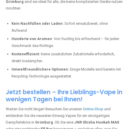
Grimburg
sind sie ideal für alle, die keine komplizierten Geräte nutzen
möchten:
Kein Nachfüllen oder Laden:
Sofort einsatzbereit, ohne
Aufwand.
Hunderte von Aromen:
Von fruchtig bis erfrischend – für jeden
Geschmack das Richtige.
Kosteneffizient:
Keine zusätzlichen Zubehörteile erforderlich,
direkt losdampfen.
Umweltfreundlichere Optionen:
Einige Modelle sind bereits mit
Recycling-Technologie ausgestattet.
Jetzt bestellen – Ihre Lieblings-Vape in
wenigen Tagen bei Ihnen!
Warten Sie nicht länger! Besuchen Sie unseren
Online-Shop
und
entdecken Sie die neuesten Einweg Vapes für ein einzigartiges
Dampferlebnis in
Grimburg
. Ob Sie eine
JNR Shisha Hookah MAX
oder eine praktische
Elf Bar
bevorzugen – wir haben alles, was Sie