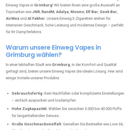
Einweg Vapes in
Grimburg
! Wir bieten Ihnen eine große Auswahl an
Topmarken wie
JNR
,
RandM
,
Adalya
,
Mosmo
,
Elf Bar
,
Geek Bar
,
AirMez
und
Al Fakher
. Unsere Einweg E-Zigaretten stehen für
intensiven Geschmack, hohe Leistung und modernes Design – perfekt
für Ihr Dampferlebnis.
Warum unsere Einweg Vapes in
Grimburg wählen?
In einer lebhaften Stadt wie
Grimburg
, in der Komfort und Qualität
gefragt sind, bieten unsere Einweg Vapes die ideale Lösung. Hier sind
einige Vorteile unserer Produkte:
Gebrauchsfertig:
Kein Nachfüllen oder komplizierte Einstellungen
– einfach auspacken und losdampfen.
Hohe Zugkapazität:
Wählen Sie zwischen 3.000 bis 40.000 Puffs
für langanhaltenden Genuss.
Große Geschmacksvielfalt:
Genießen Sie Bestseller wie
Love 66
,