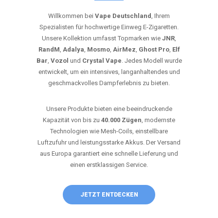
Willkommen bei
Vape Deutschland
, Ihrem
Spezialisten für hochwertige Einweg E-Zigaretten.
Unsere Kollektion umfasst Topmarken wie
JNR
,
RandM
,
Adalya
,
Mosmo
,
AirMez
,
Ghost Pro
,
Elf
Bar
,
Vozol
und
Crystal Vape
. Jedes Modell wurde
entwickelt, um ein intensives, langanhaltendes und
geschmackvolles Dampferlebnis zu bieten.
Unsere Produkte bieten eine beeindruckende
Kapazität von bis zu
40.000 Zügen
, modernste
Technologien wie Mesh-Coils, einstellbare
Luftzufuhr und leistungsstarke Akkus. Der Versand
aus Europa garantiert eine schnelle Lieferung und
einen erstklassigen Service.
JETZT ENTDECKEN