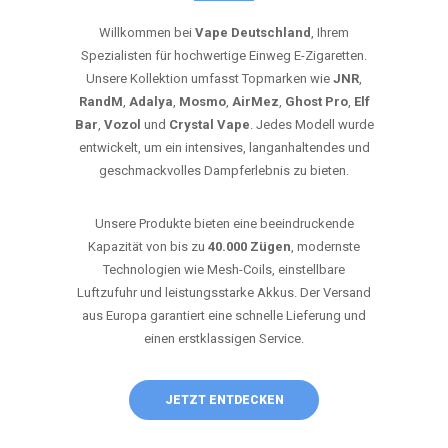
Willkommen bei
Vape Deutschland
, Ihrem
Spezialisten für hochwertige Einweg E-Zigaretten.
Unsere Kollektion umfasst Topmarken wie
JNR
,
RandM
,
Adalya
,
Mosmo
,
AirMez
,
Ghost Pro
,
Elf
Bar
,
Vozol
und
Crystal Vape
. Jedes Modell wurde
entwickelt, um ein intensives, langanhaltendes und
geschmackvolles Dampferlebnis zu bieten.
Unsere Produkte bieten eine beeindruckende
Kapazität von bis zu
40.000 Zügen
, modernste
Technologien wie Mesh-Coils, einstellbare
Luftzufuhr und leistungsstarke Akkus. Der Versand
aus Europa garantiert eine schnelle Lieferung und
einen erstklassigen Service.
JETZT ENTDECKEN