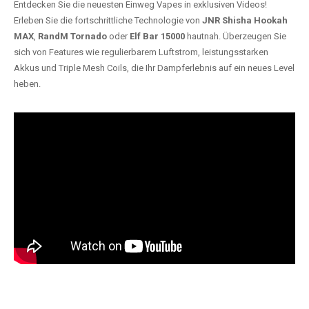
Entdecken Sie die neuesten Einweg Vapes in exklusiven Videos!
Erleben Sie die fortschrittliche Technologie von
JNR Shisha Hookah
MAX
,
RandM Tornado
oder
Elf Bar 15000
hautnah. Überzeugen Sie
sich von Features wie regulierbarem Luftstrom, leistungsstarken
Akkus und Triple Mesh Coils, die Ihr Dampferlebnis auf ein neues Level
heben.