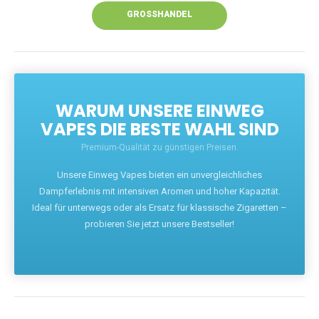
GROSSHANDEL
WARUM UNSERE EINWEG
VAPES DIE BESTE WAHL SIND
Premium-Qualität zu günstigen Preisen.
Unsere Einweg Vapes bieten ein unvergleichliches
Dampferlebnis mit intensiven Aromen und hoher Kapazität.
Ideal für unterwegs oder als Ersatz für klassische Zigaretten –
probieren Sie jetzt unsere Bestseller!