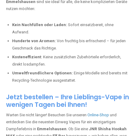
Emmelshausen
sind sie ideal für alle, die keine komplizierten Geräte
nutzen möchten:
Kein Nachfüllen oder Laden:
Sofort einsatzbereit, ohne
Aufwand.
Hunderte von Aromen:
Von fruchtig bis erfrischend – für jeden
Geschmack das Richtige.
Kosteneffizient:
Keine zusätzlichen Zubehörteile erforderlich,
direkt losdampfen.
Umweltfreundlichere Optionen:
Einige Modelle sind bereits mit
Recycling-Technologie ausgestattet.
Jetzt bestellen – Ihre Lieblings-Vape in
wenigen Tagen bei Ihnen!
Warten Sie nicht länger! Besuchen Sie unseren
Online-Shop
und
entdecken Sie die neuesten Einweg Vapes für ein einzigartiges
Dampferlebnis in
Emmelshausen
. Ob Sie eine
JNR Shisha Hookah
MAX
oder eine praktische
Elf Bar
bevorzugen – wir haben alles, was