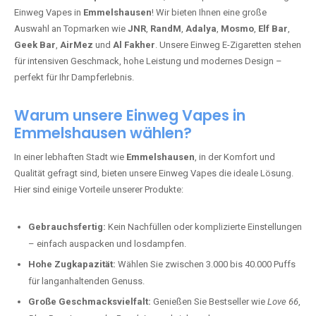
Einweg Vapes in
Emmelshausen
! Wir bieten Ihnen eine große
Auswahl an Topmarken wie
JNR
,
RandM
,
Adalya
,
Mosmo
,
Elf Bar
,
Geek Bar
,
AirMez
und
Al Fakher
. Unsere Einweg E-Zigaretten stehen
für intensiven Geschmack, hohe Leistung und modernes Design –
perfekt für Ihr Dampferlebnis.
Warum unsere Einweg Vapes in
Emmelshausen wählen?
In einer lebhaften Stadt wie
Emmelshausen
, in der Komfort und
Qualität gefragt sind, bieten unsere Einweg Vapes die ideale Lösung.
Hier sind einige Vorteile unserer Produkte:
Gebrauchsfertig:
Kein Nachfüllen oder komplizierte Einstellungen
– einfach auspacken und losdampfen.
Hohe Zugkapazität:
Wählen Sie zwischen 3.000 bis 40.000 Puffs
für langanhaltenden Genuss.
Große Geschmacksvielfalt:
Genießen Sie Bestseller wie
Love 66
,