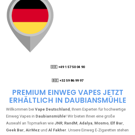
🇩🇪 +49 1 57 50 04 90
05
🇧🇪 +32 59 86 99 97
PREMIUM EINWEG VAPES JETZT
ERHÄLTLICH IN DAUBIANSMÜHLE
Willkommen bei
Vape Deutschland
, Ihrem Experten für hochwertige
Einweg Vapes in
Daubiansmühle
! Wir bieten Ihnen eine große
Auswahl an Topmarken wie
JNR
,
RandM
,
Adalya
,
Mosmo
,
Elf Bar
,
Geek Bar
,
AirMez
und
Al Fakher
. Unsere Einweg E-Zigaretten stehen