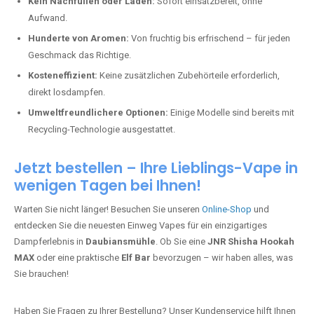
Kein Nachfüllen oder Laden:
Sofort einsatzbereit, ohne
Aufwand.
Hunderte von Aromen:
Von fruchtig bis erfrischend – für jeden
Geschmack das Richtige.
Kosteneffizient:
Keine zusätzlichen Zubehörteile erforderlich,
direkt losdampfen.
Umweltfreundlichere Optionen:
Einige Modelle sind bereits mit
Recycling-Technologie ausgestattet.
Jetzt bestellen – Ihre Lieblings-Vape in
wenigen Tagen bei Ihnen!
Warten Sie nicht länger! Besuchen Sie unseren
Online-Shop
und
entdecken Sie die neuesten Einweg Vapes für ein einzigartiges
Dampferlebnis in
Daubiansmühle
. Ob Sie eine
JNR Shisha Hookah
MAX
oder eine praktische
Elf Bar
bevorzugen – wir haben alles, was
Sie brauchen!
Haben Sie Fragen zu Ihrer Bestellung? Unser Kundenservice hilft Ihnen