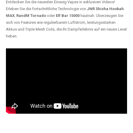
Entdecken Sie die neuesten Einweg Vapes in exklusiven Videos!
Erleben Sie die fortschrittliche Technologie von
JNR Shisha Hookah
MAX
,
RandM Tornado
oder
Elf Bar 15000
hautnah. Überzeugen Sie
sich von Features wie regulierbarem Luftstrom, leistungsstarken
Akkus und Triple Mesh Coils, die Ihr Dampferlebnis auf ein neues Level
heben.