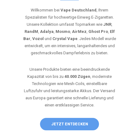
Willkommen bei
Vape Deutschland
, Ihrem
Spezialisten für hochwertige Einweg E-Zigaretten.
Unsere Kollektion umfasst Topmarken wie
JNR
,
RandM
,
Adalya
,
Mosmo
,
AirMez
,
Ghost Pro
,
Elf
Bar
,
Vozol
und
Crystal Vape
. Jedes Modell wurde
entwickelt, um ein intensives, langanhaltendes und
geschmackvolles Dampferlebnis zu bieten.
Unsere Produkte bieten eine beeindruckende
Kapazität von bis zu
40.000 Zügen
, modernste
Technologien wie Mesh-Coils, einstellbare
Luftzufuhr und leistungsstarke Akkus. Der Versand
aus Europa garantiert eine schnelle Lieferung und
einen erstklassigen Service.
JETZT ENTDECKEN