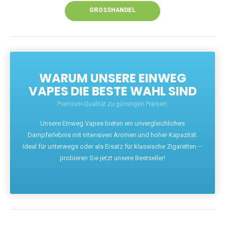
GROSSHANDEL
WARUM UNSERE EINWEG
VAPES DIE BESTE WAHL SIND
Premium-Qualität zu günstigen Preisen.
Unsere Einweg Vapes bieten ein unvergleichliches
Dampferlebnis mit intensiven Aromen und hoher Kapazität.
Ideal für unterwegs oder als Ersatz für klassische Zigaretten –
probieren Sie jetzt unsere Bestseller!