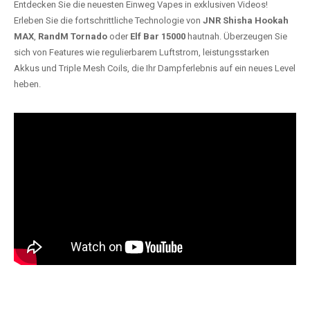
Entdecken Sie die neuesten Einweg Vapes in exklusiven Videos!
Erleben Sie die fortschrittliche Technologie von
JNR Shisha Hookah
MAX
,
RandM Tornado
oder
Elf Bar 15000
hautnah. Überzeugen Sie
sich von Features wie regulierbarem Luftstrom, leistungsstarken
Akkus und Triple Mesh Coils, die Ihr Dampferlebnis auf ein neues Level
heben.