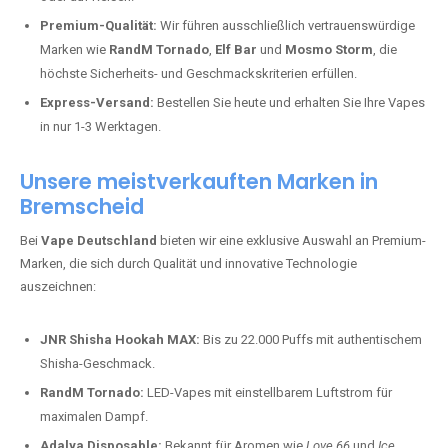
Premium-Qualität:
Wir führen ausschließlich vertrauenswürdige
Marken wie
RandM Tornado
,
Elf Bar
und
Mosmo Storm
, die
höchste Sicherheits- und Geschmackskriterien erfüllen.
Express-Versand:
Bestellen Sie heute und erhalten Sie Ihre Vapes
in nur 1-3 Werktagen.
Unsere meistverkauften Marken in
Bremscheid
Bei
Vape Deutschland
bieten wir eine exklusive Auswahl an Premium-
Marken, die sich durch Qualität und innovative Technologie
auszeichnen:
JNR Shisha Hookah MAX:
Bis zu 22.000 Puffs mit authentischem
Shisha-Geschmack.
RandM Tornado:
LED-Vapes mit einstellbarem Luftstrom für
maximalen Dampf.
Adalya Disposable:
Bekannt für Aromen wie
Love 66
und
Ice