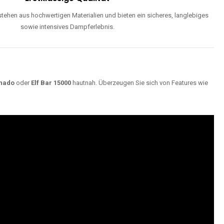
ehen aus hochwertigen Materialien und bieten ein sicheres, langlebiges
sowie intensives Dampferlebnis.
nado
oder
Elf Bar 15000
hautnah. Überzeugen Sie sich von Features wie