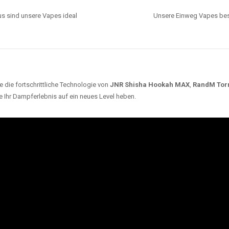
s sind unsere Vapes ideal
Unsere Einweg Vapes best
 die fortschrittliche Technologie von
JNR Shisha Hookah MAX
,
RandM Tor
e Ihr Dampferlebnis auf ein neues Level heben.