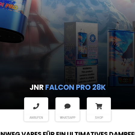
JNR
FALCON PRO 28K
ANRUFEN
WHATSAPP
SHOP
EINWEG VAPES FÜR EIN ULTIMATIVES DAMPFE