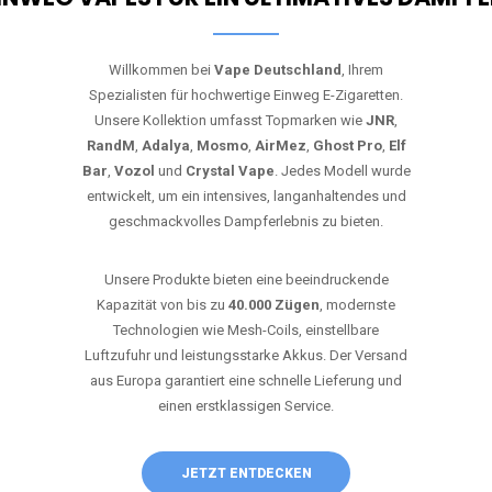
Willkommen bei
Vape Deutschland
, Ihrem
Spezialisten für hochwertige Einweg E-Zigaretten.
Unsere Kollektion umfasst Topmarken wie
JNR
,
RandM
,
Adalya
,
Mosmo
,
AirMez
,
Ghost Pro
,
Elf
Bar
,
Vozol
und
Crystal Vape
. Jedes Modell wurde
entwickelt, um ein intensives, langanhaltendes und
geschmackvolles Dampferlebnis zu bieten.
Unsere Produkte bieten eine beeindruckende
Kapazität von bis zu
40.000 Zügen
, modernste
Technologien wie Mesh-Coils, einstellbare
Luftzufuhr und leistungsstarke Akkus. Der Versand
aus Europa garantiert eine schnelle Lieferung und
einen erstklassigen Service.
JETZT ENTDECKEN