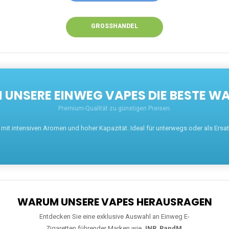
GROSSHANDEL
UNSERE EINWEG VAPES DIE BESTE WA
Premium-Qualität zu günstigen Preisen.
t intensiven Aromen und hoher Kapazität. Ideal für unterwegs oder als Ersatz 
WARUM UNSERE VAPES HERAUSRAGEN
Entdecken Sie eine exklusive Auswahl an Einweg E-
Zigaretten führender Marken wie
JNR
,
RandM
,