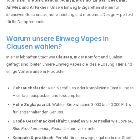
Topmarken wie
JNR
,
RandM
,
Adalya
,
Mosmo
,
Elf Bar
,
Geek Bar
,
AirMez
und
Al Fakher
. Unsere Einweg E-Zigaretten stehen für
intensiven Geschmack, hohe Leistung und modernes Design – perfekt
für Ihr Dampferlebnis.
Warum unsere Einweg Vapes in
Clausen wählen?
In einer lebhaften Stadt wie
Clausen
, in der Komfort und Qualität
gefragt sind, bieten unsere Einweg Vapes die ideale Lösung. Hier sind
einige Vorteile unserer Produkte:
Gebrauchsfertig:
Kein Nachfüllen oder komplizierte Einstellungen
– einfach auspacken und losdampfen.
Hohe Zugkapazität:
Wählen Sie zwischen 3.000 bis 40.000 Puffs
für langanhaltenden Genuss.
Große Geschmacksvielfalt:
Genießen Sie Bestseller wie
Love 66
,
Blue Razz Lemonade
,
Peach Ice
und viele mehr.
Kompakt & praktisch:
Perfekt für unterwegs, egal ob in der Stadt