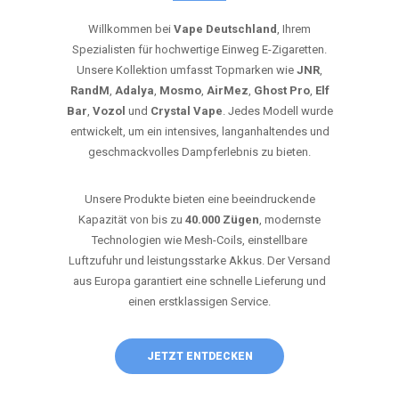
Willkommen bei
Vape Deutschland
, Ihrem
Spezialisten für hochwertige Einweg E-Zigaretten.
Unsere Kollektion umfasst Topmarken wie
JNR
,
RandM
,
Adalya
,
Mosmo
,
AirMez
,
Ghost Pro
,
Elf
Bar
,
Vozol
und
Crystal Vape
. Jedes Modell wurde
entwickelt, um ein intensives, langanhaltendes und
geschmackvolles Dampferlebnis zu bieten.
Unsere Produkte bieten eine beeindruckende
Kapazität von bis zu
40.000 Zügen
, modernste
Technologien wie Mesh-Coils, einstellbare
Luftzufuhr und leistungsstarke Akkus. Der Versand
aus Europa garantiert eine schnelle Lieferung und
einen erstklassigen Service.
JETZT ENTDECKEN