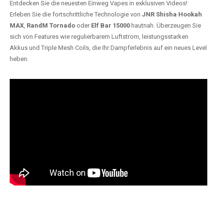
Entdecken Sie die neuesten Einweg Vapes in exklusiven Videos!
Erleben Sie die fortschrittliche Technologie von
JNR Shisha Hookah
MAX
,
RandM Tornado
oder
Elf Bar 15000
hautnah. Überzeugen Sie
sich von Features wie regulierbarem Luftstrom, leistungsstarken
Akkus und Triple Mesh Coils, die Ihr Dampferlebnis auf ein neues Level
heben.