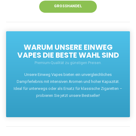
GROSSHANDEL
WARUM UNSERE EINWEG
VAPES DIE BESTE WAHL SIND
Premium-Qualität zu günstigen Preisen.
Unsere Einweg Vapes bieten ein unvergleichliches
Dampferlebnis mit intensiven Aromen und hoher Kapazität.
Ideal für unterwegs oder als Ersatz für klassische Zigaretten –
probieren Sie jetzt unsere Bestseller!