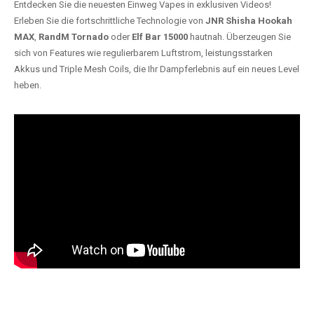
Entdecken Sie die neuesten Einweg Vapes in exklusiven Videos!
Erleben Sie die fortschrittliche Technologie von
JNR Shisha Hookah
MAX
,
RandM Tornado
oder
Elf Bar 15000
hautnah. Überzeugen Sie
sich von Features wie regulierbarem Luftstrom, leistungsstarken
Akkus und Triple Mesh Coils, die Ihr Dampferlebnis auf ein neues Level
heben.