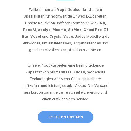
Willkommen bei
Vape Deutschland
, Ihrem
Spezialisten für hochwertige Einweg E-Zigaretten.
Unsere Kollektion umfasst Topmarken wie
JNR
,
RandM
,
Adalya
,
Mosmo
,
AirMez
,
Ghost Pro
,
Elf
Bar
,
Vozol
und
Crystal Vape
. Jedes Modell wurde
entwickelt, um ein intensives, langanhaltendes und
geschmackvolles Dampferlebnis zu bieten.
Unsere Produkte bieten eine beeindruckende
Kapazität von bis zu
40.000 Zügen
, modernste
Technologien wie Mesh-Coils, einstellbare
Luftzufuhr und leistungsstarke Akkus. Der Versand
aus Europa garantiert eine schnelle Lieferung und
einen erstklassigen Service.
JETZT ENTDECKEN