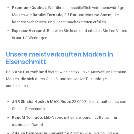
Premium-Qualität:
Wir führen ausschließlich vertrauenswürdige
Marken wie
RandM Tornado
,
Elf Bar
und
Mosmo Storm
, die
höchste Sicherheits- und Geschmackskriterien erfüllen.
Express-Versand:
Bestellen Sie heute und erhalten Sie Ihre Vapes
in nur 1-3 Werktagen.
Unsere meistverkauften Marken in
Eisenschmitt
Bei
Vape Deutschland
bieten wir eine exklusive Auswahl an Premium-
Marken, die sich durch Qualität und innovative Technologie
auszeichnen:
JNR Shisha Hookah MAX:
Bis zu 22.000 Puffs mit authentischem
Shisha-Geschmack.
RandM Tornado:
LED-Vapes mit einstellbarem Luftstrom für
maximalen Dampf.
Adalya Disposable:
Bekannt für Aromen wie
Love 66
und
Ice