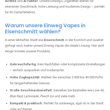
AirMez
und
Al Fakher
. Unsere Einweg E-Zigaretten stehen für
intensiven Geschmack, hohe Leistung und modernes Design – perfekt
für Ihr Dampferlebnis.
Warum unsere Einweg Vapes in
Eisenschmitt wählen?
In einer lebhaften Stadt wie
Eisenschmitt
, in der Komfort und Qualität
gefragt sind, bieten unsere Einweg Vapes die ideale Lösung. Hier sind
einige Vorteile unserer Produkte:
Gebrauchsfertig:
Kein Nachfüllen oder komplizierte Einstellungen
– einfach auspacken und losdampfen.
Hohe Zugkapazität:
Wählen Sie zwischen 3.000 bis 40.000 Puffs
für langanhaltenden Genuss.
Große Geschmacksvielfalt:
Genießen Sie Bestseller wie
Love 66
,
Blue Razz Lemonade
,
Peach Ice
und viele mehr.
Kompakt & praktisch:
Perfekt für unterwegs, egal ob in der Stadt
oder auf Reisen.