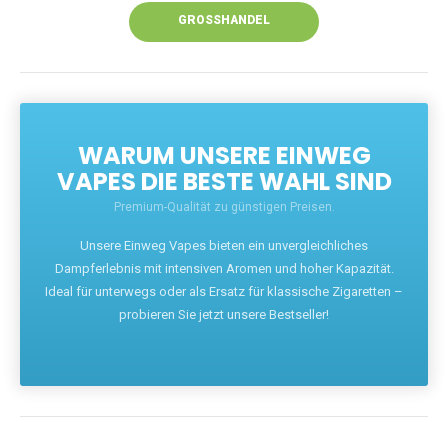
GROSSHANDEL
WARUM UNSERE EINWEG
VAPES DIE BESTE WAHL SIND
Premium-Qualität zu günstigen Preisen.
Unsere Einweg Vapes bieten ein unvergleichliches
Dampferlebnis mit intensiven Aromen und hoher Kapazität.
Ideal für unterwegs oder als Ersatz für klassische Zigaretten –
probieren Sie jetzt unsere Bestseller!