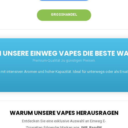
GROSSHANDEL
UNSERE EINWEG VAPES DIE BESTE WA
Premium-Qualität zu günstigen Preisen.
t intensiven Aromen und hoher Kapazität. Ideal für unterwegs oder als Ersatz 
WARUM UNSERE VAPES HERAUSRAGEN
Entdecken Sie eine exklusive Auswahl an Einweg E-
Zigaretten führender Marken wie
JNR
,
RandM
,