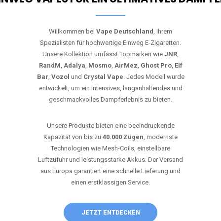
Willkommen bei
Vape Deutschland
, Ihrem
Spezialisten für hochwertige Einweg E-Zigaretten.
Unsere Kollektion umfasst Topmarken wie
JNR
,
RandM
,
Adalya
,
Mosmo
,
AirMez
,
Ghost Pro
,
Elf
Bar
,
Vozol
und
Crystal Vape
. Jedes Modell wurde
entwickelt, um ein intensives, langanhaltendes und
geschmackvolles Dampferlebnis zu bieten.
Unsere Produkte bieten eine beeindruckende
Kapazität von bis zu
40.000 Zügen
, modernste
Technologien wie Mesh-Coils, einstellbare
Luftzufuhr und leistungsstarke Akkus. Der Versand
aus Europa garantiert eine schnelle Lieferung und
einen erstklassigen Service.
JETZT ENTDECKEN