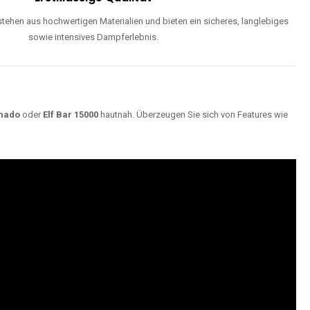
ehen aus hochwertigen Materialien und bieten ein sicheres, langlebiges
sowie intensives Dampferlebnis.
nado
oder
Elf Bar 15000
hautnah. Überzeugen Sie sich von Features wie