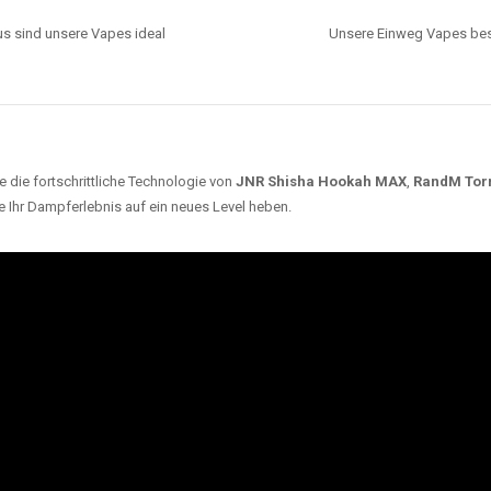
s sind unsere Vapes ideal
Unsere Einweg Vapes best
 die fortschrittliche Technologie von
JNR Shisha Hookah MAX
,
RandM Tor
e Ihr Dampferlebnis auf ein neues Level heben.