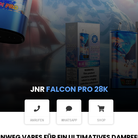
JNR
FALCON PRO 28K
ANRUFEN
WHATSAPP
SHOP
EINWEG VAPES FÜR EIN ULTIMATIVES DAMPFE