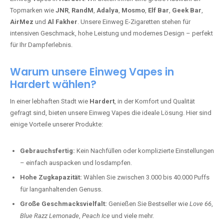
Topmarken wie
JNR
,
RandM
,
Adalya
,
Mosmo
,
Elf Bar
,
Geek Bar
,
AirMez
und
Al Fakher
. Unsere Einweg E-Zigaretten stehen für
intensiven Geschmack, hohe Leistung und modernes Design – perfekt
für Ihr Dampferlebnis.
Warum unsere Einweg Vapes in
Hardert wählen?
In einer lebhaften Stadt wie
Hardert
, in der Komfort und Qualität
gefragt sind, bieten unsere Einweg Vapes die ideale Lösung. Hier sind
einige Vorteile unserer Produkte:
Gebrauchsfertig:
Kein Nachfüllen oder komplizierte Einstellungen
– einfach auspacken und losdampfen.
Hohe Zugkapazität:
Wählen Sie zwischen 3.000 bis 40.000 Puffs
für langanhaltenden Genuss.
Große Geschmacksvielfalt:
Genießen Sie Bestseller wie
Love 66
,
Blue Razz Lemonade
,
Peach Ice
und viele mehr.