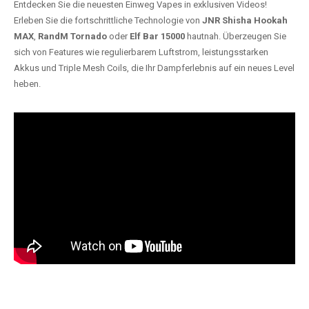
Entdecken Sie die neuesten Einweg Vapes in exklusiven Videos!
Erleben Sie die fortschrittliche Technologie von
JNR Shisha Hookah
MAX
,
RandM Tornado
oder
Elf Bar 15000
hautnah. Überzeugen Sie
sich von Features wie regulierbarem Luftstrom, leistungsstarken
Akkus und Triple Mesh Coils, die Ihr Dampferlebnis auf ein neues Level
heben.