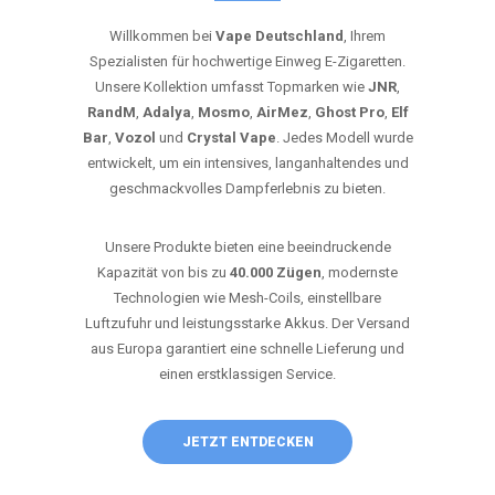
Willkommen bei
Vape Deutschland
, Ihrem
Spezialisten für hochwertige Einweg E-Zigaretten.
Unsere Kollektion umfasst Topmarken wie
JNR
,
RandM
,
Adalya
,
Mosmo
,
AirMez
,
Ghost Pro
,
Elf
Bar
,
Vozol
und
Crystal Vape
. Jedes Modell wurde
entwickelt, um ein intensives, langanhaltendes und
geschmackvolles Dampferlebnis zu bieten.
Unsere Produkte bieten eine beeindruckende
Kapazität von bis zu
40.000 Zügen
, modernste
Technologien wie Mesh-Coils, einstellbare
Luftzufuhr und leistungsstarke Akkus. Der Versand
aus Europa garantiert eine schnelle Lieferung und
einen erstklassigen Service.
JETZT ENTDECKEN