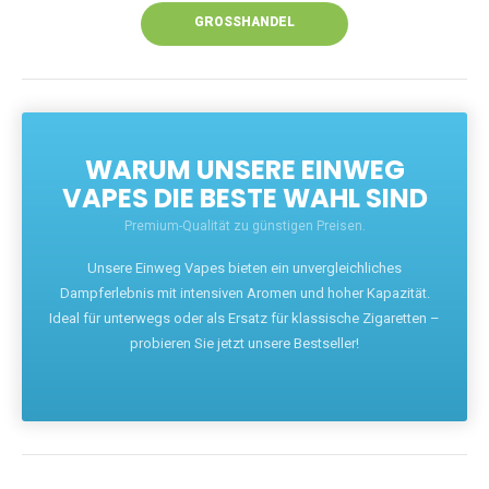
GROSSHANDEL
WARUM UNSERE EINWEG
VAPES DIE BESTE WAHL SIND
Premium-Qualität zu günstigen Preisen.
Unsere Einweg Vapes bieten ein unvergleichliches
Dampferlebnis mit intensiven Aromen und hoher Kapazität.
Ideal für unterwegs oder als Ersatz für klassische Zigaretten –
probieren Sie jetzt unsere Bestseller!