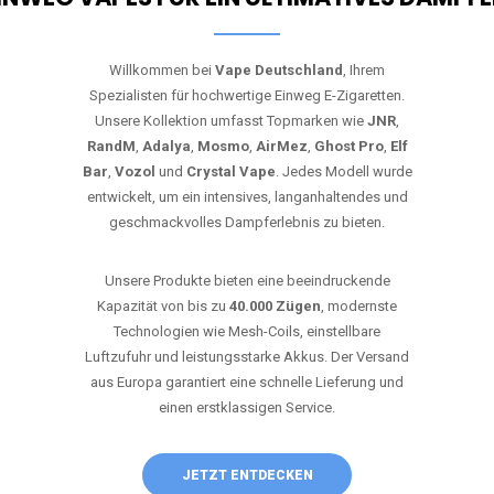
Willkommen bei
Vape Deutschland
, Ihrem
Spezialisten für hochwertige Einweg E-Zigaretten.
Unsere Kollektion umfasst Topmarken wie
JNR
,
RandM
,
Adalya
,
Mosmo
,
AirMez
,
Ghost Pro
,
Elf
Bar
,
Vozol
und
Crystal Vape
. Jedes Modell wurde
entwickelt, um ein intensives, langanhaltendes und
geschmackvolles Dampferlebnis zu bieten.
Unsere Produkte bieten eine beeindruckende
Kapazität von bis zu
40.000 Zügen
, modernste
Technologien wie Mesh-Coils, einstellbare
Luftzufuhr und leistungsstarke Akkus. Der Versand
aus Europa garantiert eine schnelle Lieferung und
einen erstklassigen Service.
JETZT ENTDECKEN