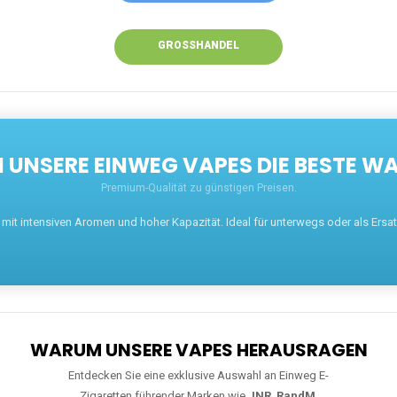
GROSSHANDEL
UNSERE EINWEG VAPES DIE BESTE WA
Premium-Qualität zu günstigen Preisen.
t intensiven Aromen und hoher Kapazität. Ideal für unterwegs oder als Ersatz 
WARUM UNSERE VAPES HERAUSRAGEN
Entdecken Sie eine exklusive Auswahl an Einweg E-
Zigaretten führender Marken wie
JNR
,
RandM
,