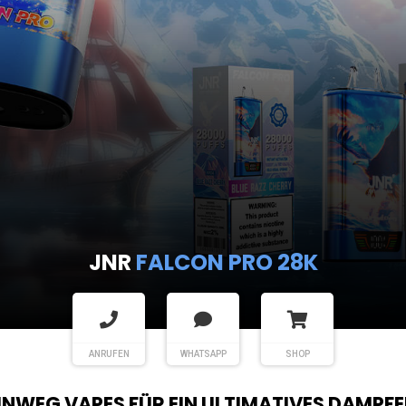
JNR
FALCON PRO 28K
ANRUFEN
WHATSAPP
SHOP
EINWEG VAPES FÜR EIN ULTIMATIVES DAMPFE