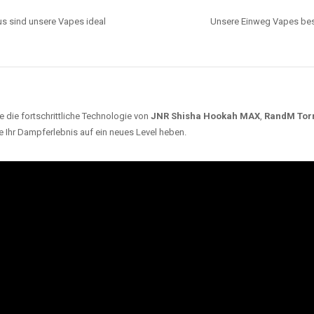
s sind unsere Vapes ideal
Unsere Einweg Vapes best
 die fortschrittliche Technologie von
JNR Shisha Hookah MAX
,
RandM Tor
e Ihr Dampferlebnis auf ein neues Level heben.