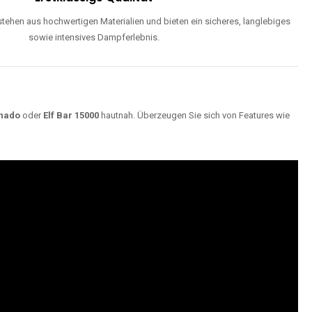
ehen aus hochwertigen Materialien und bieten ein sicheres, langlebiges
sowie intensives Dampferlebnis.
nado
oder
Elf Bar 15000
hautnah. Überzeugen Sie sich von Features wie