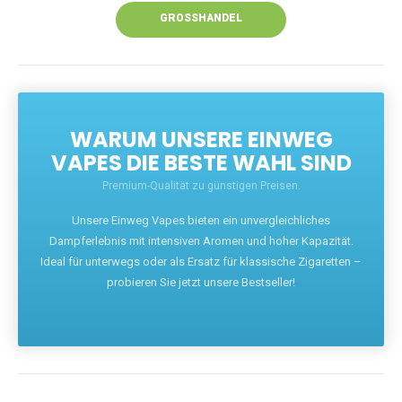
GROSSHANDEL
WARUM UNSERE EINWEG
VAPES DIE BESTE WAHL SIND
Premium-Qualität zu günstigen Preisen.
Unsere Einweg Vapes bieten ein unvergleichliches
Dampferlebnis mit intensiven Aromen und hoher Kapazität.
Ideal für unterwegs oder als Ersatz für klassische Zigaretten –
probieren Sie jetzt unsere Bestseller!