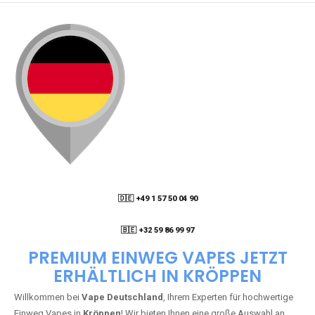
🇩🇪 +49 1 57 50 04 90
05
🇧🇪 +32 59 86 99 97
PREMIUM EINWEG VAPES JETZT
ERHÄLTLICH IN KRÖPPEN
Willkommen bei
Vape Deutschland
, Ihrem Experten für hochwertige
Einweg Vapes in
Kröppen
! Wir bieten Ihnen eine große Auswahl an