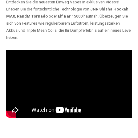
Entdecken Sie die neuesten Einweg Vapes in exklusiven Videos!
Erleben Sie die fortschrittliche Technologie von
JNR Shisha Hookah
MAX
,
RandM Tornado
oder
Elf Bar 15000
hautnah. Überzeugen Sie
sich von Features wie regulierbarem Luftstrom, leistungsstarken
Akkus und Triple Mesh Coils, die Ihr Dampferlebnis auf ein neues Level
heben.