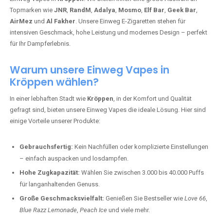
Topmarken wie
JNR
,
RandM
,
Adalya
,
Mosmo
,
Elf Bar
,
Geek Bar
,
AirMez
und
Al Fakher
. Unsere Einweg E-Zigaretten stehen für
intensiven Geschmack, hohe Leistung und modernes Design – perfekt
für Ihr Dampferlebnis.
Warum unsere Einweg Vapes in
Kröppen wählen?
In einer lebhaften Stadt wie
Kröppen
, in der Komfort und Qualität
gefragt sind, bieten unsere Einweg Vapes die ideale Lösung. Hier sind
einige Vorteile unserer Produkte:
Gebrauchsfertig:
Kein Nachfüllen oder komplizierte Einstellungen
– einfach auspacken und losdampfen.
Hohe Zugkapazität:
Wählen Sie zwischen 3.000 bis 40.000 Puffs
für langanhaltenden Genuss.
Große Geschmacksvielfalt:
Genießen Sie Bestseller wie
Love 66
,
Blue Razz Lemonade
,
Peach Ice
und viele mehr.