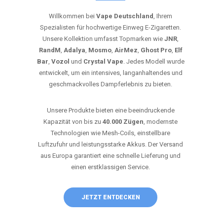
Willkommen bei
Vape Deutschland
, Ihrem
Spezialisten für hochwertige Einweg E-Zigaretten.
Unsere Kollektion umfasst Topmarken wie
JNR
,
RandM
,
Adalya
,
Mosmo
,
AirMez
,
Ghost Pro
,
Elf
Bar
,
Vozol
und
Crystal Vape
. Jedes Modell wurde
entwickelt, um ein intensives, langanhaltendes und
geschmackvolles Dampferlebnis zu bieten.
Unsere Produkte bieten eine beeindruckende
Kapazität von bis zu
40.000 Zügen
, modernste
Technologien wie Mesh-Coils, einstellbare
Luftzufuhr und leistungsstarke Akkus. Der Versand
aus Europa garantiert eine schnelle Lieferung und
einen erstklassigen Service.
JETZT ENTDECKEN