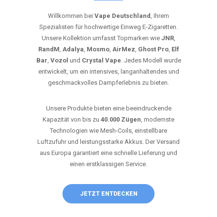
Willkommen bei
Vape Deutschland
, Ihrem
Spezialisten für hochwertige Einweg E-Zigaretten.
Unsere Kollektion umfasst Topmarken wie
JNR
,
RandM
,
Adalya
,
Mosmo
,
AirMez
,
Ghost Pro
,
Elf
Bar
,
Vozol
und
Crystal Vape
. Jedes Modell wurde
entwickelt, um ein intensives, langanhaltendes und
geschmackvolles Dampferlebnis zu bieten.
Unsere Produkte bieten eine beeindruckende
Kapazität von bis zu
40.000 Zügen
, modernste
Technologien wie Mesh-Coils, einstellbare
Luftzufuhr und leistungsstarke Akkus. Der Versand
aus Europa garantiert eine schnelle Lieferung und
einen erstklassigen Service.
JETZT ENTDECKEN