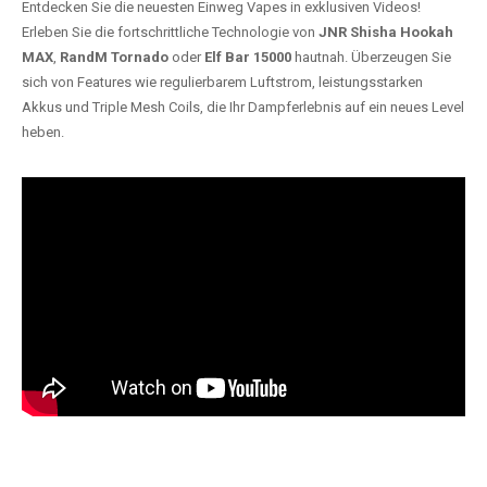
Entdecken Sie die neuesten Einweg Vapes in exklusiven Videos!
Erleben Sie die fortschrittliche Technologie von
JNR Shisha Hookah
MAX
,
RandM Tornado
oder
Elf Bar 15000
hautnah. Überzeugen Sie
sich von Features wie regulierbarem Luftstrom, leistungsstarken
Akkus und Triple Mesh Coils, die Ihr Dampferlebnis auf ein neues Level
heben.