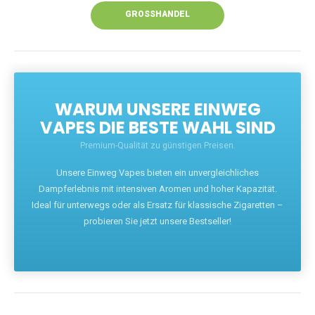
GROSSHANDEL
WARUM UNSERE EINWEG
VAPES DIE BESTE WAHL SIND
Premium-Qualität zu günstigen Preisen.
Unsere Einweg Vapes bieten ein unvergleichliches
Dampferlebnis mit intensiven Aromen und hoher Kapazität.
Ideal für unterwegs oder als Ersatz für klassische Zigaretten –
probieren Sie jetzt unsere Bestseller!