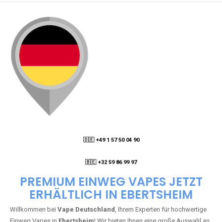
🇩🇪 +49 1 57 50 04 90
05
🇧🇪 +32 59 86 99 97
PREMIUM EINWEG VAPES JETZT
ERHÄLTLICH IN EBERTSHEIM
Willkommen bei
Vape Deutschland
, Ihrem Experten für hochwertige
Einweg Vapes in
Ebertsheim
! Wir bieten Ihnen eine große Auswahl an