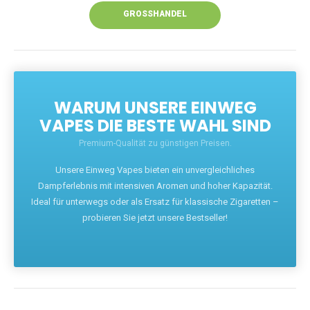
GROSSHANDEL
WARUM UNSERE EINWEG
VAPES DIE BESTE WAHL SIND
Premium-Qualität zu günstigen Preisen.
Unsere Einweg Vapes bieten ein unvergleichliches
Dampferlebnis mit intensiven Aromen und hoher Kapazität.
Ideal für unterwegs oder als Ersatz für klassische Zigaretten –
probieren Sie jetzt unsere Bestseller!