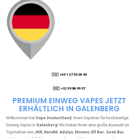
🇩🇪 +49 1 57 50 04 90
05
🇧🇪 +32 59 86 99 97
PREMIUM EINWEG VAPES JETZT
ERHÄLTLICH IN GALENBERG
Willkommen bei
Vape Deutschland
, Ihrem Experten für hochwertige
Einweg Vapes in
Galenberg
! Wir bieten Ihnen eine große Auswahl an
Topmarken wie
JNR
,
RandM
,
Adalya
,
Mosmo
,
Elf Bar
,
Geek Bar
,