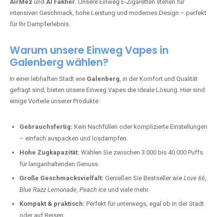
AirMez
und
Al Fakher
. Unsere Einweg E-Zigaretten stehen für
intensiven Geschmack, hohe Leistung und modernes Design – perfekt
für Ihr Dampferlebnis.
Warum unsere Einweg Vapes in
Galenberg wählen?
In einer lebhaften Stadt wie
Galenberg
, in der Komfort und Qualität
gefragt sind, bieten unsere Einweg Vapes die ideale Lösung. Hier sind
einige Vorteile unserer Produkte:
Gebrauchsfertig:
Kein Nachfüllen oder komplizierte Einstellungen
– einfach auspacken und losdampfen.
Hohe Zugkapazität:
Wählen Sie zwischen 3.000 bis 40.000 Puffs
für langanhaltenden Genuss.
Große Geschmacksvielfalt:
Genießen Sie Bestseller wie
Love 66
,
Blue Razz Lemonade
,
Peach Ice
und viele mehr.
Kompakt & praktisch:
Perfekt für unterwegs, egal ob in der Stadt
oder auf Reisen.