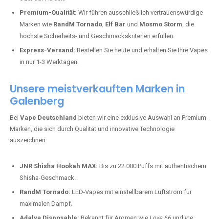
Premium-Qualität:
Wir führen ausschließlich vertrauenswürdige
Marken wie
RandM Tornado
,
Elf Bar
und
Mosmo Storm
, die
höchste Sicherheits- und Geschmackskriterien erfüllen.
Express-Versand:
Bestellen Sie heute und erhalten Sie Ihre Vapes
in nur 1-3 Werktagen.
Unsere meistverkauften Marken in
Galenberg
Bei
Vape Deutschland
bieten wir eine exklusive Auswahl an Premium-
Marken, die sich durch Qualität und innovative Technologie
auszeichnen:
JNR Shisha Hookah MAX:
Bis zu 22.000 Puffs mit authentischem
Shisha-Geschmack.
RandM Tornado:
LED-Vapes mit einstellbarem Luftstrom für
maximalen Dampf.
Adalya Disposable:
Bekannt für Aromen wie
Love 66
und
Ice