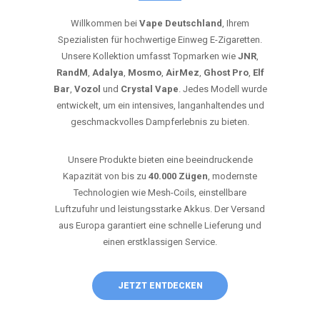
Willkommen bei
Vape Deutschland
, Ihrem
Spezialisten für hochwertige Einweg E-Zigaretten.
Unsere Kollektion umfasst Topmarken wie
JNR
,
RandM
,
Adalya
,
Mosmo
,
AirMez
,
Ghost Pro
,
Elf
Bar
,
Vozol
und
Crystal Vape
. Jedes Modell wurde
entwickelt, um ein intensives, langanhaltendes und
geschmackvolles Dampferlebnis zu bieten.
Unsere Produkte bieten eine beeindruckende
Kapazität von bis zu
40.000 Zügen
, modernste
Technologien wie Mesh-Coils, einstellbare
Luftzufuhr und leistungsstarke Akkus. Der Versand
aus Europa garantiert eine schnelle Lieferung und
einen erstklassigen Service.
JETZT ENTDECKEN