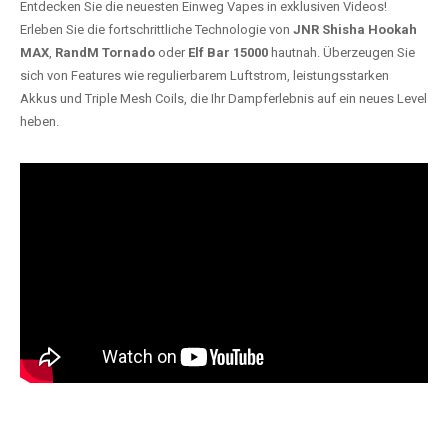
Entdecken Sie die neuesten Einweg Vapes in exklusiven Videos!
Erleben Sie die fortschrittliche Technologie von
JNR Shisha Hookah
MAX
,
RandM Tornado
oder
Elf Bar 15000
hautnah. Überzeugen Sie
sich von Features wie regulierbarem Luftstrom, leistungsstarken
Akkus und Triple Mesh Coils, die Ihr Dampferlebnis auf ein neues Level
heben.