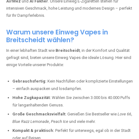
AirMez
und
Al Fakher
. Unsere Einweg E-Zigaretten stehen für
intensiven Geschmack, hohe Leistung und modernes Design – perfekt
für Ihr Dampferlebnis.
Warum unsere Einweg Vapes in
Breitscheidt wählen?
In einer lebhaften Stadt wie
Breitscheidt
, in der Komfort und Qualität
gefragt sind, bieten unsere Einweg Vapes die ideale Lösung. Hier sind
einige Vorteile unserer Produkte:
Gebrauchsfertig:
Kein Nachfüllen oder komplizierte Einstellungen
– einfach auspacken und losdampfen.
Hohe Zugkapazität:
Wählen Sie zwischen 3.000 bis 40.000 Puffs
für langanhaltenden Genuss.
Große Geschmacksvielfalt:
Genießen Sie Bestseller wie
Love 66
,
Blue Razz Lemonade
,
Peach Ice
und viele mehr.
Kompakt & praktisch:
Perfekt für unterwegs, egal ob in der Stadt
oder auf Reisen.