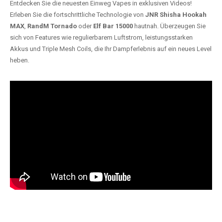
Entdecken Sie die neuesten Einweg Vapes in exklusiven Videos!
Erleben Sie die fortschrittliche Technologie von
JNR Shisha Hookah
MAX
,
RandM Tornado
oder
Elf Bar 15000
hautnah. Überzeugen Sie
sich von Features wie regulierbarem Luftstrom, leistungsstarken
Akkus und Triple Mesh Coils, die Ihr Dampferlebnis auf ein neues Level
heben.