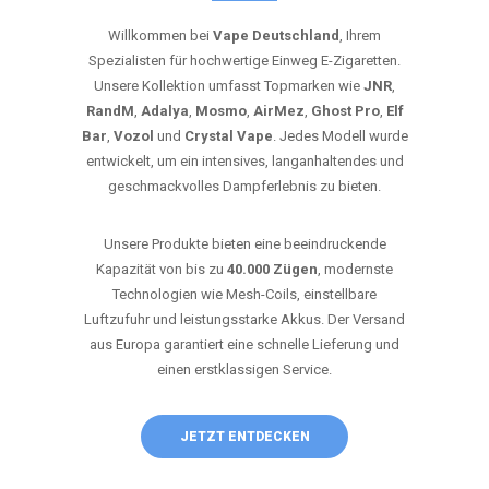
Willkommen bei
Vape Deutschland
, Ihrem
Spezialisten für hochwertige Einweg E-Zigaretten.
Unsere Kollektion umfasst Topmarken wie
JNR
,
RandM
,
Adalya
,
Mosmo
,
AirMez
,
Ghost Pro
,
Elf
Bar
,
Vozol
und
Crystal Vape
. Jedes Modell wurde
entwickelt, um ein intensives, langanhaltendes und
geschmackvolles Dampferlebnis zu bieten.
Unsere Produkte bieten eine beeindruckende
Kapazität von bis zu
40.000 Zügen
, modernste
Technologien wie Mesh-Coils, einstellbare
Luftzufuhr und leistungsstarke Akkus. Der Versand
aus Europa garantiert eine schnelle Lieferung und
einen erstklassigen Service.
JETZT ENTDECKEN