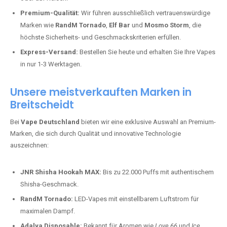
Premium-Qualität:
Wir führen ausschließlich vertrauenswürdige
Marken wie
RandM Tornado
,
Elf Bar
und
Mosmo Storm
, die
höchste Sicherheits- und Geschmackskriterien erfüllen.
Express-Versand:
Bestellen Sie heute und erhalten Sie Ihre Vapes
in nur 1-3 Werktagen.
Unsere meistverkauften Marken in
Breitscheidt
Bei
Vape Deutschland
bieten wir eine exklusive Auswahl an Premium-
Marken, die sich durch Qualität und innovative Technologie
auszeichnen:
JNR Shisha Hookah MAX:
Bis zu 22.000 Puffs mit authentischem
Shisha-Geschmack.
RandM Tornado:
LED-Vapes mit einstellbarem Luftstrom für
maximalen Dampf.
Adalya Disposable:
Bekannt für Aromen wie
Love 66
und
Ice