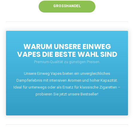
GROSSHANDEL
WARUM UNSERE EINWEG
VAPES DIE BESTE WAHL SIND
Premium-Qualität zu günstigen Preisen.
Unsere Einweg Vapes bieten ein unvergleichliches
Dampferlebnis mit intensiven Aromen und hoher Kapazität.
Ideal für unterwegs oder als Ersatz für klassische Zigaretten –
probieren Sie jetzt unsere Bestseller!