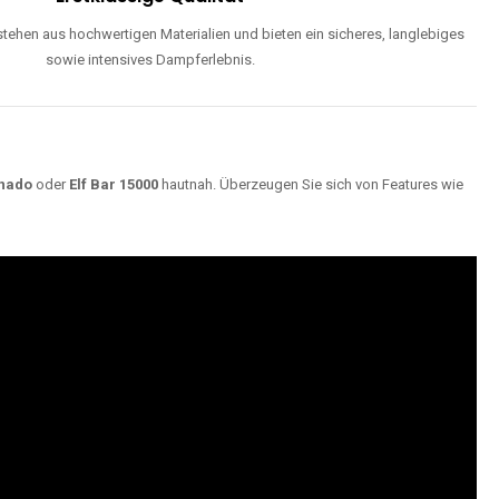
ehen aus hochwertigen Materialien und bieten ein sicheres, langlebiges
sowie intensives Dampferlebnis.
nado
oder
Elf Bar 15000
hautnah. Überzeugen Sie sich von Features wie