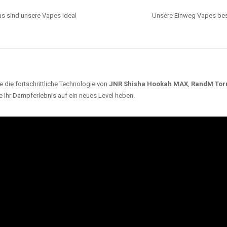
s sind unsere Vapes ideal
Unsere Einweg Vapes best
 die fortschrittliche Technologie von
JNR Shisha Hookah MAX
,
RandM Tor
e Ihr Dampferlebnis auf ein neues Level heben.