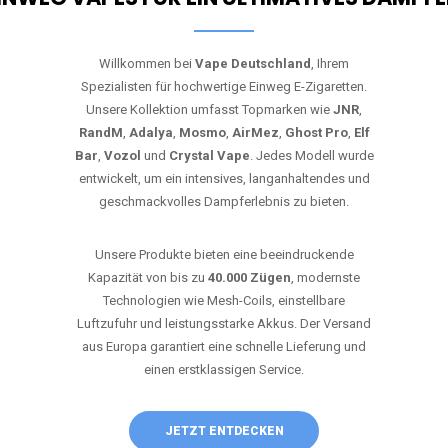
Willkommen bei
Vape Deutschland
, Ihrem
Spezialisten für hochwertige Einweg E-Zigaretten.
Unsere Kollektion umfasst Topmarken wie
JNR
,
RandM
,
Adalya
,
Mosmo
,
AirMez
,
Ghost Pro
,
Elf
Bar
,
Vozol
und
Crystal Vape
. Jedes Modell wurde
entwickelt, um ein intensives, langanhaltendes und
geschmackvolles Dampferlebnis zu bieten.
Unsere Produkte bieten eine beeindruckende
Kapazität von bis zu
40.000 Zügen
, modernste
Technologien wie Mesh-Coils, einstellbare
Luftzufuhr und leistungsstarke Akkus. Der Versand
aus Europa garantiert eine schnelle Lieferung und
einen erstklassigen Service.
JETZT ENTDECKEN