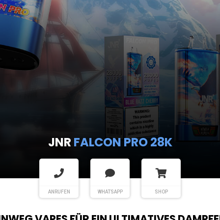
JNR
FALCON PRO 28K
ANRUFEN
WHATSAPP
SHOP
EINWEG VAPES FÜR EIN ULTIMATIVES DAMPFE