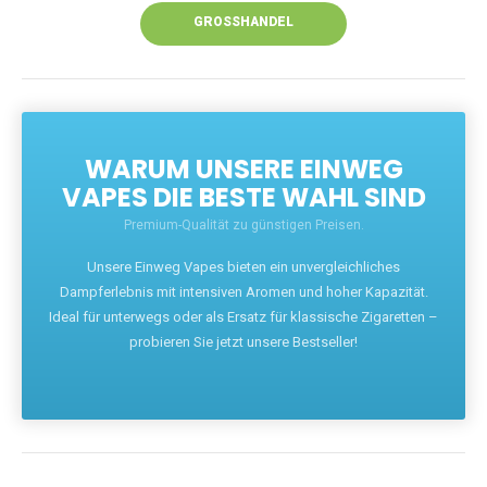
GROSSHANDEL
WARUM UNSERE EINWEG
VAPES DIE BESTE WAHL SIND
Premium-Qualität zu günstigen Preisen.
Unsere Einweg Vapes bieten ein unvergleichliches
Dampferlebnis mit intensiven Aromen und hoher Kapazität.
Ideal für unterwegs oder als Ersatz für klassische Zigaretten –
probieren Sie jetzt unsere Bestseller!