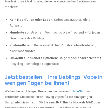
Irsch
sind sie ideal für alle, die keine komplizierten Geräte nutzen
möchten:
Kein Nachfüllen oder Laden:
Sofort einsatzbereit, ohne
Aufwand.
Hunderte von Aromen:
Von fruchtig bis erfrischend – für jeden
Geschmack das Richtige.
Kosteneffizient:
Keine zusätzlichen Zubehörteile erforderlich,
direkt losdampfen.
Umweltfreundlichere Optionen:
Einige Modelle sind bereits mit
Recycling-Technologie ausgestattet.
Jetzt bestellen – Ihre Lieblings-Vape in
wenigen Tagen bei Ihnen!
Warten Sie nicht länger! Besuchen Sie unseren
Online-Shop
und
entdecken Sie die neuesten Einweg Vapes für ein einzigartiges
Dampferlebnis in
Irsch
. Ob Sie eine
JNR Shisha Hookah MAX
oder
eine praktische
Elf Bar
bevorzugen – wir haben alles, was Sie