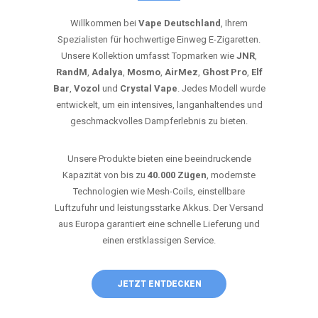
Willkommen bei
Vape Deutschland
, Ihrem
Spezialisten für hochwertige Einweg E-Zigaretten.
Unsere Kollektion umfasst Topmarken wie
JNR
,
RandM
,
Adalya
,
Mosmo
,
AirMez
,
Ghost Pro
,
Elf
Bar
,
Vozol
und
Crystal Vape
. Jedes Modell wurde
entwickelt, um ein intensives, langanhaltendes und
geschmackvolles Dampferlebnis zu bieten.
Unsere Produkte bieten eine beeindruckende
Kapazität von bis zu
40.000 Zügen
, modernste
Technologien wie Mesh-Coils, einstellbare
Luftzufuhr und leistungsstarke Akkus. Der Versand
aus Europa garantiert eine schnelle Lieferung und
einen erstklassigen Service.
JETZT ENTDECKEN