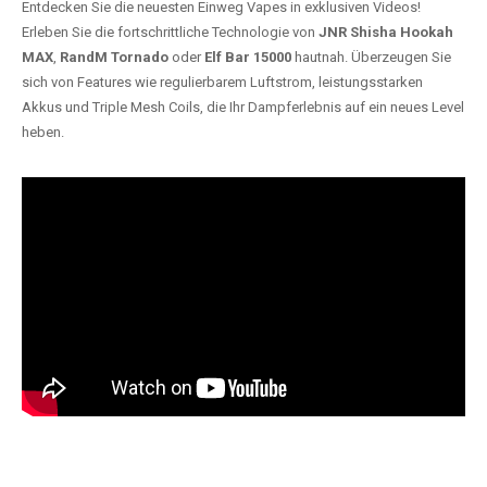
Entdecken Sie die neuesten Einweg Vapes in exklusiven Videos!
Erleben Sie die fortschrittliche Technologie von
JNR Shisha Hookah
MAX
,
RandM Tornado
oder
Elf Bar 15000
hautnah. Überzeugen Sie
sich von Features wie regulierbarem Luftstrom, leistungsstarken
Akkus und Triple Mesh Coils, die Ihr Dampferlebnis auf ein neues Level
heben.