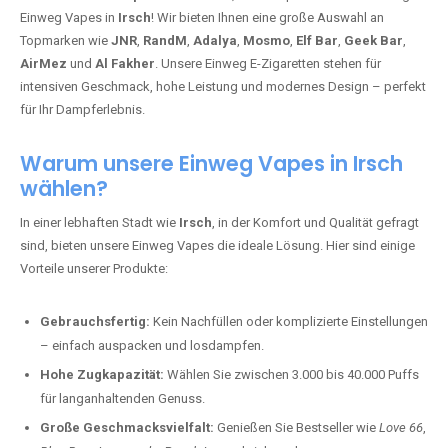
Einweg Vapes in
Irsch
! Wir bieten Ihnen eine große Auswahl an
Topmarken wie
JNR
,
RandM
,
Adalya
,
Mosmo
,
Elf Bar
,
Geek Bar
,
AirMez
und
Al Fakher
. Unsere Einweg E-Zigaretten stehen für
intensiven Geschmack, hohe Leistung und modernes Design – perfekt
für Ihr Dampferlebnis.
Warum unsere Einweg Vapes in Irsch
wählen?
In einer lebhaften Stadt wie
Irsch
, in der Komfort und Qualität gefragt
sind, bieten unsere Einweg Vapes die ideale Lösung. Hier sind einige
Vorteile unserer Produkte:
Gebrauchsfertig:
Kein Nachfüllen oder komplizierte Einstellungen
– einfach auspacken und losdampfen.
Hohe Zugkapazität:
Wählen Sie zwischen 3.000 bis 40.000 Puffs
für langanhaltenden Genuss.
Große Geschmacksvielfalt:
Genießen Sie Bestseller wie
Love 66
,