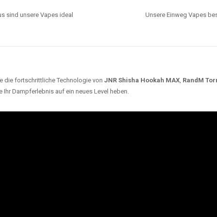
s sind unsere Vapes ideal
Unsere Einweg Vapes best
 die fortschrittliche Technologie von
JNR Shisha Hookah MAX
,
RandM Tor
e Ihr Dampferlebnis auf ein neues Level heben.