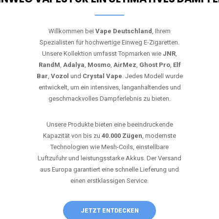
Willkommen bei
Vape Deutschland
, Ihrem
Spezialisten für hochwertige Einweg E-Zigaretten.
Unsere Kollektion umfasst Topmarken wie
JNR
,
RandM
,
Adalya
,
Mosmo
,
AirMez
,
Ghost Pro
,
Elf
Bar
,
Vozol
und
Crystal Vape
. Jedes Modell wurde
entwickelt, um ein intensives, langanhaltendes und
geschmackvolles Dampferlebnis zu bieten.
Unsere Produkte bieten eine beeindruckende
Kapazität von bis zu
40.000 Zügen
, modernste
Technologien wie Mesh-Coils, einstellbare
Luftzufuhr und leistungsstarke Akkus. Der Versand
aus Europa garantiert eine schnelle Lieferung und
einen erstklassigen Service.
JETZT ENTDECKEN