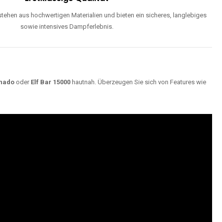
ehen aus hochwertigen Materialien und bieten ein sicheres, langlebiges
sowie intensives Dampferlebnis.
nado
oder
Elf Bar 15000
hautnah. Überzeugen Sie sich von Features wie