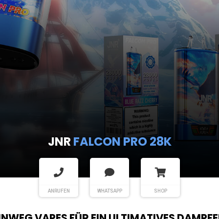
JNR
FALCON PRO 28K
ANRUFEN
WHATSAPP
SHOP
EINWEG VAPES FÜR EIN ULTIMATIVES DAMPFE