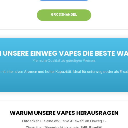
GROSSHANDEL
UNSERE EINWEG VAPES DIE BESTE WA
Premium-Qualität zu günstigen Preisen.
t intensiven Aromen und hoher Kapazität. Ideal für unterwegs oder als Ersatz 
WARUM UNSERE VAPES HERAUSRAGEN
Entdecken Sie eine exklusive Auswahl an Einweg E-
Zigaretten führender Marken wie
JNR
,
RandM
,