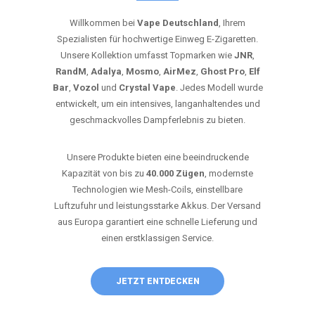
Willkommen bei
Vape Deutschland
, Ihrem
Spezialisten für hochwertige Einweg E-Zigaretten.
Unsere Kollektion umfasst Topmarken wie
JNR
,
RandM
,
Adalya
,
Mosmo
,
AirMez
,
Ghost Pro
,
Elf
Bar
,
Vozol
und
Crystal Vape
. Jedes Modell wurde
entwickelt, um ein intensives, langanhaltendes und
geschmackvolles Dampferlebnis zu bieten.
Unsere Produkte bieten eine beeindruckende
Kapazität von bis zu
40.000 Zügen
, modernste
Technologien wie Mesh-Coils, einstellbare
Luftzufuhr und leistungsstarke Akkus. Der Versand
aus Europa garantiert eine schnelle Lieferung und
einen erstklassigen Service.
JETZT ENTDECKEN