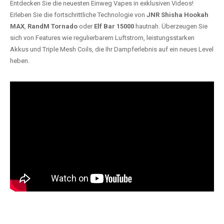
Entdecken Sie die neuesten Einweg Vapes in exklusiven Videos!
Erleben Sie die fortschrittliche Technologie von
JNR Shisha Hookah
MAX
,
RandM Tornado
oder
Elf Bar 15000
hautnah. Überzeugen Sie
sich von Features wie regulierbarem Luftstrom, leistungsstarken
Akkus und Triple Mesh Coils, die Ihr Dampferlebnis auf ein neues Level
heben.