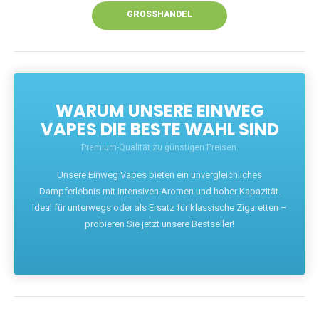
GROSSHANDEL
WARUM UNSERE EINWEG
VAPES DIE BESTE WAHL SIND
Premium-Qualität zu günstigen Preisen.
Unsere Einweg Vapes bieten ein unvergleichliches
Dampferlebnis mit intensiven Aromen und hoher Kapazität.
Ideal für unterwegs oder als Ersatz für klassische Zigaretten –
probieren Sie jetzt unsere Bestseller!