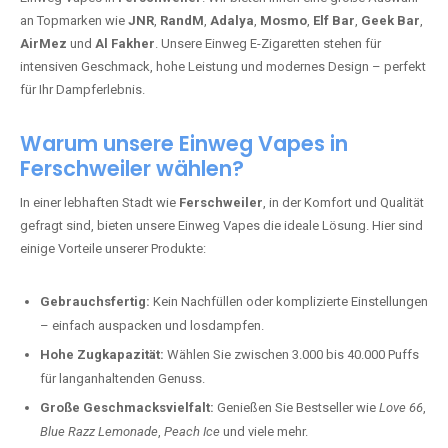
an Topmarken wie
JNR
,
RandM
,
Adalya
,
Mosmo
,
Elf Bar
,
Geek Bar
,
AirMez
und
Al Fakher
. Unsere Einweg E-Zigaretten stehen für
intensiven Geschmack, hohe Leistung und modernes Design – perfekt
für Ihr Dampferlebnis.
Warum unsere Einweg Vapes in
Ferschweiler wählen?
In einer lebhaften Stadt wie
Ferschweiler
, in der Komfort und Qualität
gefragt sind, bieten unsere Einweg Vapes die ideale Lösung. Hier sind
einige Vorteile unserer Produkte:
Gebrauchsfertig:
Kein Nachfüllen oder komplizierte Einstellungen
– einfach auspacken und losdampfen.
Hohe Zugkapazität:
Wählen Sie zwischen 3.000 bis 40.000 Puffs
für langanhaltenden Genuss.
Große Geschmacksvielfalt:
Genießen Sie Bestseller wie
Love 66
,
Blue Razz Lemonade
,
Peach Ice
und viele mehr.