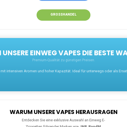
GROSSHANDEL
UNSERE EINWEG VAPES DIE BESTE WA
Premium-Qualität zu günstigen Preisen.
t intensiven Aromen und hoher Kapazität. Ideal für unterwegs oder als Ersatz 
WARUM UNSERE VAPES HERAUSRAGEN
Entdecken Sie eine exklusive Auswahl an Einweg E-
Zigaretten führender Marken wie
JNR
,
RandM
,