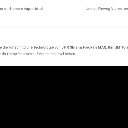
s sind unsere Vapes ideal
Unsere Einweg Vapes best
 die fortschrittliche Technologie von
JNR Shisha Hookah MAX
,
RandM Tor
e Ihr Dampferlebnis auf ein neues Level heben.