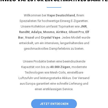
Willkommen bei
Vape Deutschland
, Ihrem
Spezialisten für hochwertige Einweg E-Zigaretten.
Unsere Kollektion umfasst Topmarken wie
JNR
,
RandM
,
Adalya
,
Mosmo
,
AirMez
,
Ghost Pro
,
Elf
Bar
,
Vozol
und
Crystal Vape
. Jedes Modell wurde
entwickelt, um ein intensives, langanhaltendes und
geschmackvolles Dampferlebnis zu bieten.
Unsere Produkte bieten eine beeindruckende
Kapazität von bis zu
40.000 Zügen
, modernste
Technologien wie Mesh-Coils, einstellbare
Luftzufuhr und leistungsstarke Akkus. Der Versand
aus Europa garantiert eine schnelle Lieferung und
einen erstklassigen Service.
JETZT ENTDECKEN