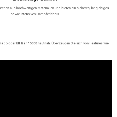
ehen aus hochwertigen Materialien und bieten ein sicheres, langlebiges
sowie intensives Dampferlebnis.
nado
oder
Elf Bar 15000
hautnah. Überzeugen Sie sich von Features wie