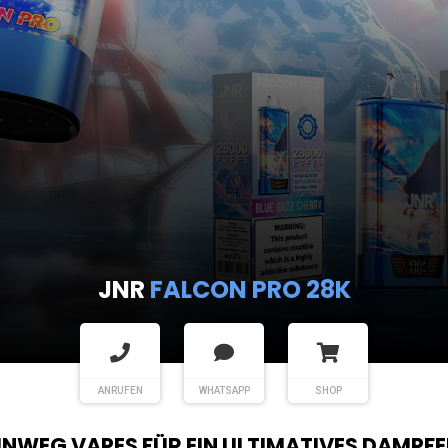
JNR
SHISHA HOOKAH MAX
ANRUFEN
WHATSAPP
SHOP
EINWEG VAPES FÜR EIN ULTIMATIVES DAMPFE