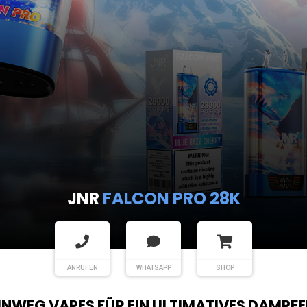
JNR
FALCON PRO 28K
ANRUFEN
WHATSAPP
SHOP
EINWEG VAPES FÜR EIN ULTIMATIVES DAMPFE