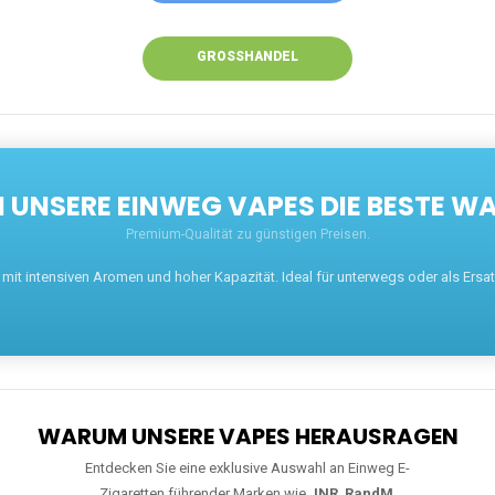
GROSSHANDEL
UNSERE EINWEG VAPES DIE BESTE WA
Premium-Qualität zu günstigen Preisen.
t intensiven Aromen und hoher Kapazität. Ideal für unterwegs oder als Ersatz 
WARUM UNSERE VAPES HERAUSRAGEN
Entdecken Sie eine exklusive Auswahl an Einweg E-
Zigaretten führender Marken wie
JNR
,
RandM
,