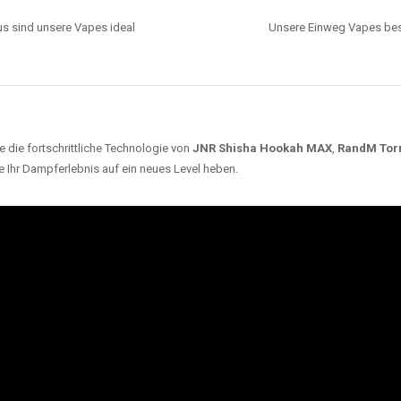
s sind unsere Vapes ideal
Unsere Einweg Vapes best
 die fortschrittliche Technologie von
JNR Shisha Hookah MAX
,
RandM Tor
e Ihr Dampferlebnis auf ein neues Level heben.