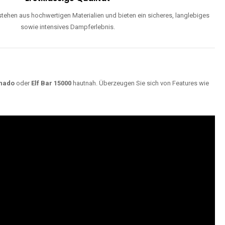
ehen aus hochwertigen Materialien und bieten ein sicheres, langlebiges
sowie intensives Dampferlebnis.
nado
oder
Elf Bar 15000
hautnah. Überzeugen Sie sich von Features wie