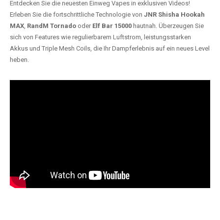
Entdecken Sie die neuesten Einweg Vapes in exklusiven Videos!
Erleben Sie die fortschrittliche Technologie von
JNR Shisha Hookah
MAX
,
RandM Tornado
oder
Elf Bar 15000
hautnah. Überzeugen Sie
sich von Features wie regulierbarem Luftstrom, leistungsstarken
Akkus und Triple Mesh Coils, die Ihr Dampferlebnis auf ein neues Level
heben.