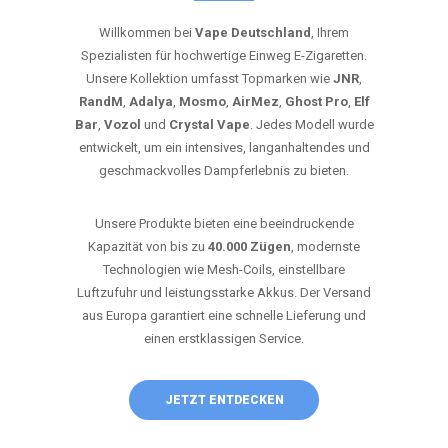
Willkommen bei
Vape Deutschland
, Ihrem
Spezialisten für hochwertige Einweg E-Zigaretten.
Unsere Kollektion umfasst Topmarken wie
JNR
,
RandM
,
Adalya
,
Mosmo
,
AirMez
,
Ghost Pro
,
Elf
Bar
,
Vozol
und
Crystal Vape
. Jedes Modell wurde
entwickelt, um ein intensives, langanhaltendes und
geschmackvolles Dampferlebnis zu bieten.
Unsere Produkte bieten eine beeindruckende
Kapazität von bis zu
40.000 Zügen
, modernste
Technologien wie Mesh-Coils, einstellbare
Luftzufuhr und leistungsstarke Akkus. Der Versand
aus Europa garantiert eine schnelle Lieferung und
einen erstklassigen Service.
JETZT ENTDECKEN