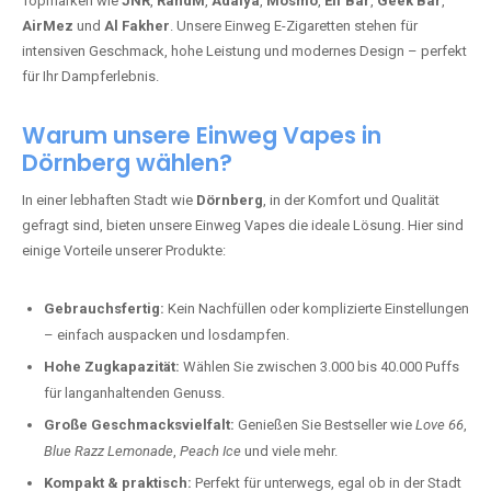
Topmarken wie
JNR
,
RandM
,
Adalya
,
Mosmo
,
Elf Bar
,
Geek Bar
,
AirMez
und
Al Fakher
. Unsere Einweg E-Zigaretten stehen für
intensiven Geschmack, hohe Leistung und modernes Design – perfekt
für Ihr Dampferlebnis.
Warum unsere Einweg Vapes in
Dörnberg wählen?
In einer lebhaften Stadt wie
Dörnberg
, in der Komfort und Qualität
gefragt sind, bieten unsere Einweg Vapes die ideale Lösung. Hier sind
einige Vorteile unserer Produkte:
Gebrauchsfertig:
Kein Nachfüllen oder komplizierte Einstellungen
– einfach auspacken und losdampfen.
Hohe Zugkapazität:
Wählen Sie zwischen 3.000 bis 40.000 Puffs
für langanhaltenden Genuss.
Große Geschmacksvielfalt:
Genießen Sie Bestseller wie
Love 66
,
Blue Razz Lemonade
,
Peach Ice
und viele mehr.
Kompakt & praktisch:
Perfekt für unterwegs, egal ob in der Stadt