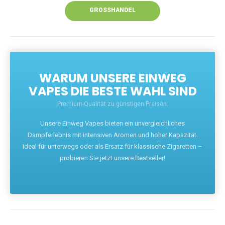
GROSSHANDEL
WARUM UNSERE EINWEG
VAPES DIE BESTE WAHL SIND
Premium-Qualität zu günstigen Preisen.
Unsere Einweg Vapes bieten ein unvergleichliches
Dampferlebnis mit intensiven Aromen und hoher Kapazität.
Ideal für unterwegs oder als Ersatz für klassische Zigaretten –
probieren Sie jetzt unsere Bestseller!