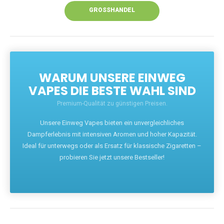
GROSSHANDEL
WARUM UNSERE EINWEG
VAPES DIE BESTE WAHL SIND
Premium-Qualität zu günstigen Preisen.
Unsere Einweg Vapes bieten ein unvergleichliches
Dampferlebnis mit intensiven Aromen und hoher Kapazität.
Ideal für unterwegs oder als Ersatz für klassische Zigaretten –
probieren Sie jetzt unsere Bestseller!