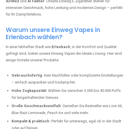
AirMez
und
Al Fakher
. Unsere Einweg E-Zigaretten stehen für
intensiven Geschmack, hohe Leistung und modernes Design – perfekt
für Ihr Dampferlebnis.
Warum unsere Einweg Vapes in
Erlenbach wählen?
In einer lebhaften Stadt wie
Erlenbach
, in der Komfort und Qualität
gefragt sind, bieten unsere Einweg Vapes die ideale Lösung. Hier sind
einige Vorteile unserer Produkte:
Gebrauchsfertig:
Kein Nachfüllen oder komplizierte Einstellungen
– einfach auspacken und losdampfen.
Hohe Zugkapazität:
Wählen Sie zwischen 3.000 bis 40.000 Puffs
für langanhaltenden Genuss.
Große Geschmacksvielfalt:
Genießen Sie Bestseller wie
Love 66
,
Blue Razz Lemonade
,
Peach Ice
und viele mehr.
Kompakt & praktisch:
Perfekt für unterwegs, egal ob in der Stadt
oder auf Reisen.