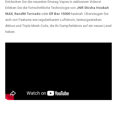
Entdecken Sie die neuesten Einweg Vapes in exklusiven Videos!
Erleben Sie die fortschrittliche Technologie von
JNR Shisha Hookah
MAX
,
RandM Tornado
oder
Elf Bar 15000
hautnah. Überzeugen Sie
sich von Features wie regulierbarem Luftstrom, leistungsstarken
Akkus und Triple Mesh Coils, die Ihr Dampferlebnis auf ein neues Level
heben.