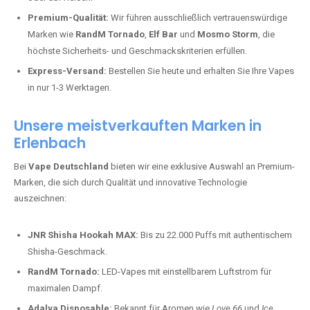
Premium-Qualität:
Wir führen ausschließlich vertrauenswürdige
Marken wie
RandM Tornado
,
Elf Bar
und
Mosmo Storm
, die
höchste Sicherheits- und Geschmackskriterien erfüllen.
Express-Versand:
Bestellen Sie heute und erhalten Sie Ihre Vapes
in nur 1-3 Werktagen.
Unsere meistverkauften Marken in
Erlenbach
Bei
Vape Deutschland
bieten wir eine exklusive Auswahl an Premium-
Marken, die sich durch Qualität und innovative Technologie
auszeichnen:
JNR Shisha Hookah MAX:
Bis zu 22.000 Puffs mit authentischem
Shisha-Geschmack.
RandM Tornado:
LED-Vapes mit einstellbarem Luftstrom für
maximalen Dampf.
Adalya Disposable:
Bekannt für Aromen wie
Love 66
und
Ice