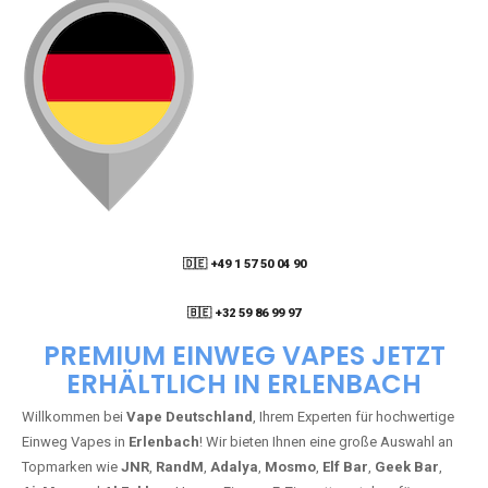
🇩🇪 +49 1 57 50 04 90
05
🇧🇪 +32 59 86 99 97
PREMIUM EINWEG VAPES JETZT
ERHÄLTLICH IN ERLENBACH
Willkommen bei
Vape Deutschland
, Ihrem Experten für hochwertige
Einweg Vapes in
Erlenbach
! Wir bieten Ihnen eine große Auswahl an
Topmarken wie
JNR
,
RandM
,
Adalya
,
Mosmo
,
Elf Bar
,
Geek Bar
,