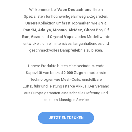
Willkommen bei
Vape Deutschland
, Ihrem
Spezialisten für hochwertige Einweg E-Zigaretten.
Unsere Kollektion umfasst Topmarken wie
JNR
,
RandM
,
Adalya
,
Mosmo
,
AirMez
,
Ghost Pro
,
Elf
Bar
,
Vozol
und
Crystal Vape
. Jedes Modell wurde
entwickelt, um ein intensives, langanhaltendes und
geschmackvolles Dampferlebnis zu bieten.
Unsere Produkte bieten eine beeindruckende
Kapazität von bis zu
40.000 Zügen
, modernste
Technologien wie Mesh-Coils, einstellbare
Luftzufuhr und leistungsstarke Akkus. Der Versand
aus Europa garantiert eine schnelle Lieferung und
einen erstklassigen Service.
JETZT ENTDECKEN