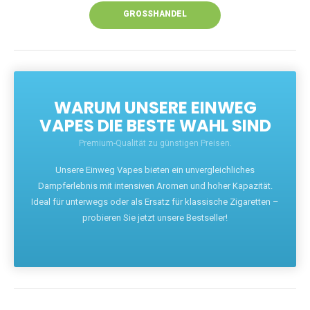
GROSSHANDEL
WARUM UNSERE EINWEG
VAPES DIE BESTE WAHL SIND
Premium-Qualität zu günstigen Preisen.
Unsere Einweg Vapes bieten ein unvergleichliches
Dampferlebnis mit intensiven Aromen und hoher Kapazität.
Ideal für unterwegs oder als Ersatz für klassische Zigaretten –
probieren Sie jetzt unsere Bestseller!