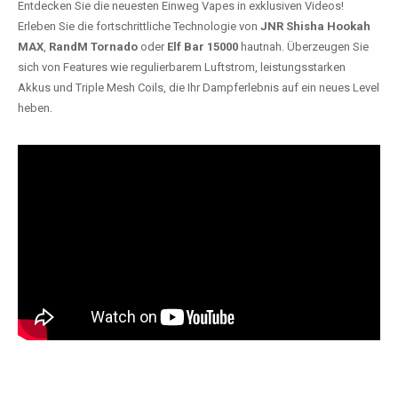
Entdecken Sie die neuesten Einweg Vapes in exklusiven Videos!
Erleben Sie die fortschrittliche Technologie von
JNR Shisha Hookah
MAX
,
RandM Tornado
oder
Elf Bar 15000
hautnah. Überzeugen Sie
sich von Features wie regulierbarem Luftstrom, leistungsstarken
Akkus und Triple Mesh Coils, die Ihr Dampferlebnis auf ein neues Level
heben.