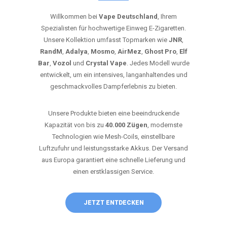
Willkommen bei
Vape Deutschland
, Ihrem
Spezialisten für hochwertige Einweg E-Zigaretten.
Unsere Kollektion umfasst Topmarken wie
JNR
,
RandM
,
Adalya
,
Mosmo
,
AirMez
,
Ghost Pro
,
Elf
Bar
,
Vozol
und
Crystal Vape
. Jedes Modell wurde
entwickelt, um ein intensives, langanhaltendes und
geschmackvolles Dampferlebnis zu bieten.
Unsere Produkte bieten eine beeindruckende
Kapazität von bis zu
40.000 Zügen
, modernste
Technologien wie Mesh-Coils, einstellbare
Luftzufuhr und leistungsstarke Akkus. Der Versand
aus Europa garantiert eine schnelle Lieferung und
einen erstklassigen Service.
JETZT ENTDECKEN