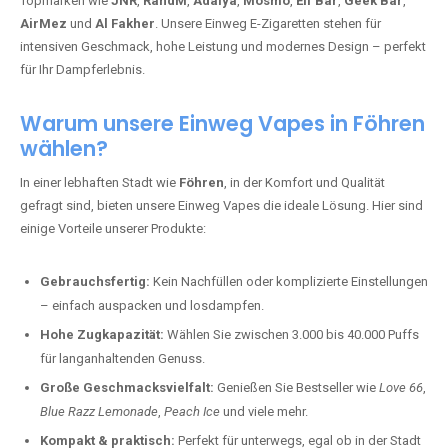
Topmarken wie
JNR
,
RandM
,
Adalya
,
Mosmo
,
Elf Bar
,
Geek Bar
,
AirMez
und
Al Fakher
. Unsere Einweg E-Zigaretten stehen für
intensiven Geschmack, hohe Leistung und modernes Design – perfekt
für Ihr Dampferlebnis.
Warum unsere Einweg Vapes in Föhren
wählen?
In einer lebhaften Stadt wie
Föhren
, in der Komfort und Qualität
gefragt sind, bieten unsere Einweg Vapes die ideale Lösung. Hier sind
einige Vorteile unserer Produkte:
Gebrauchsfertig:
Kein Nachfüllen oder komplizierte Einstellungen
– einfach auspacken und losdampfen.
Hohe Zugkapazität:
Wählen Sie zwischen 3.000 bis 40.000 Puffs
für langanhaltenden Genuss.
Große Geschmacksvielfalt:
Genießen Sie Bestseller wie
Love 66
,
Blue Razz Lemonade
,
Peach Ice
und viele mehr.
Kompakt & praktisch:
Perfekt für unterwegs, egal ob in der Stadt