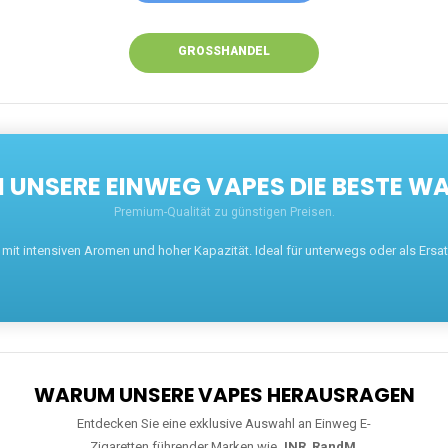
GROSSHANDEL
UNSERE EINWEG VAPES DIE BESTE WA
Premium-Qualität zu günstigen Preisen.
t intensiven Aromen und hoher Kapazität. Ideal für unterwegs oder als Ersatz 
WARUM UNSERE VAPES HERAUSRAGEN
Entdecken Sie eine exklusive Auswahl an Einweg E-
Zigaretten führender Marken wie
JNR
,
RandM
,