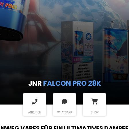
JNR
FALCON PRO 28K
ANRUFEN
WHATSAPP
SHOP
EINWEG VAPES FÜR EIN ULTIMATIVES DAMPFE