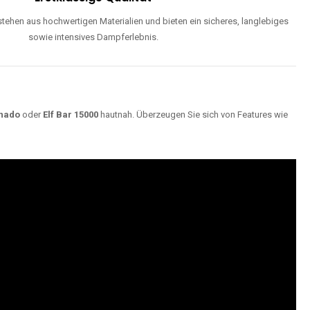
ehen aus hochwertigen Materialien und bieten ein sicheres, langlebiges
sowie intensives Dampferlebnis.
nado
oder
Elf Bar 15000
hautnah. Überzeugen Sie sich von Features wie