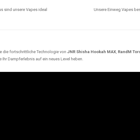
s sind unsere Vapes ideal
Unsere Einweg Vapes best
 die fortschrittliche Technologie von
JNR Shisha Hookah MAX
,
RandM Tor
e Ihr Dampferlebnis auf ein neues Level heben.