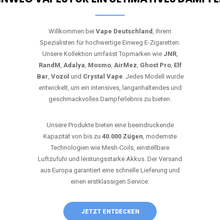
Willkommen bei
Vape Deutschland
, Ihrem
Spezialisten für hochwertige Einweg E-Zigaretten.
Unsere Kollektion umfasst Topmarken wie
JNR
,
RandM
,
Adalya
,
Mosmo
,
AirMez
,
Ghost Pro
,
Elf
Bar
,
Vozol
und
Crystal Vape
. Jedes Modell wurde
entwickelt, um ein intensives, langanhaltendes und
geschmackvolles Dampferlebnis zu bieten.
Unsere Produkte bieten eine beeindruckende
Kapazität von bis zu
40.000 Zügen
, modernste
Technologien wie Mesh-Coils, einstellbare
Luftzufuhr und leistungsstarke Akkus. Der Versand
aus Europa garantiert eine schnelle Lieferung und
einen erstklassigen Service.
JETZT ENTDECKEN