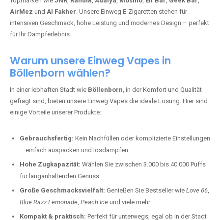
Topmarken wie
JNR
,
RandM
,
Adalya
,
Mosmo
,
Elf Bar
,
Geek Bar
,
AirMez
und
Al Fakher
. Unsere Einweg E-Zigaretten stehen für
intensiven Geschmack, hohe Leistung und modernes Design – perfekt
für Ihr Dampferlebnis.
Warum unsere Einweg Vapes in
Böllenborn wählen?
In einer lebhaften Stadt wie
Böllenborn
, in der Komfort und Qualität
gefragt sind, bieten unsere Einweg Vapes die ideale Lösung. Hier sind
einige Vorteile unserer Produkte:
Gebrauchsfertig:
Kein Nachfüllen oder komplizierte Einstellungen
– einfach auspacken und losdampfen.
Hohe Zugkapazität:
Wählen Sie zwischen 3.000 bis 40.000 Puffs
für langanhaltenden Genuss.
Große Geschmacksvielfalt:
Genießen Sie Bestseller wie
Love 66
,
Blue Razz Lemonade
,
Peach Ice
und viele mehr.
Kompakt & praktisch:
Perfekt für unterwegs, egal ob in der Stadt