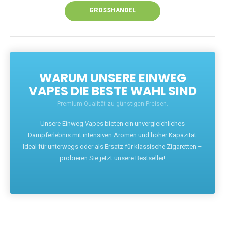
GROSSHANDEL
WARUM UNSERE EINWEG
VAPES DIE BESTE WAHL SIND
Premium-Qualität zu günstigen Preisen.
Unsere Einweg Vapes bieten ein unvergleichliches
Dampferlebnis mit intensiven Aromen und hoher Kapazität.
Ideal für unterwegs oder als Ersatz für klassische Zigaretten –
probieren Sie jetzt unsere Bestseller!