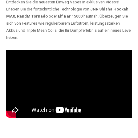
Entdecken Sie die neuesten Einweg Vapes in exklusiven Videos!
Erleben Sie die fortschrittliche Technologie von
JNR Shisha Hookah
MAX
,
RandM Tornado
oder
Elf Bar 15000
hautnah. Überzeugen Sie
sich von Features wie regulierbarem Luftstrom, leistungsstarken
Akkus und Triple Mesh Coils, die Ihr Dampferlebnis auf ein neues Level
heben.