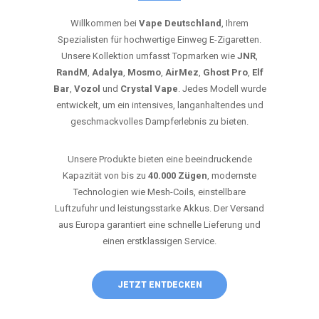
Willkommen bei
Vape Deutschland
, Ihrem
Spezialisten für hochwertige Einweg E-Zigaretten.
Unsere Kollektion umfasst Topmarken wie
JNR
,
RandM
,
Adalya
,
Mosmo
,
AirMez
,
Ghost Pro
,
Elf
Bar
,
Vozol
und
Crystal Vape
. Jedes Modell wurde
entwickelt, um ein intensives, langanhaltendes und
geschmackvolles Dampferlebnis zu bieten.
Unsere Produkte bieten eine beeindruckende
Kapazität von bis zu
40.000 Zügen
, modernste
Technologien wie Mesh-Coils, einstellbare
Luftzufuhr und leistungsstarke Akkus. Der Versand
aus Europa garantiert eine schnelle Lieferung und
einen erstklassigen Service.
JETZT ENTDECKEN