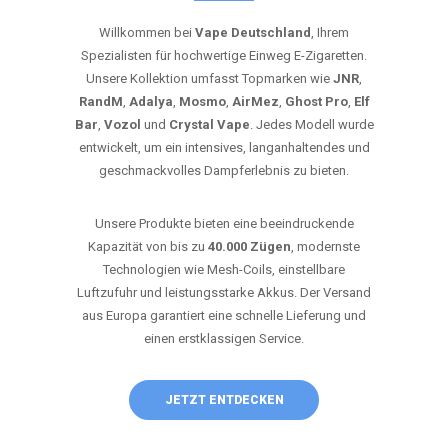
Willkommen bei
Vape Deutschland
, Ihrem
Spezialisten für hochwertige Einweg E-Zigaretten.
Unsere Kollektion umfasst Topmarken wie
JNR
,
RandM
,
Adalya
,
Mosmo
,
AirMez
,
Ghost Pro
,
Elf
Bar
,
Vozol
und
Crystal Vape
. Jedes Modell wurde
entwickelt, um ein intensives, langanhaltendes und
geschmackvolles Dampferlebnis zu bieten.
Unsere Produkte bieten eine beeindruckende
Kapazität von bis zu
40.000 Zügen
, modernste
Technologien wie Mesh-Coils, einstellbare
Luftzufuhr und leistungsstarke Akkus. Der Versand
aus Europa garantiert eine schnelle Lieferung und
einen erstklassigen Service.
JETZT ENTDECKEN