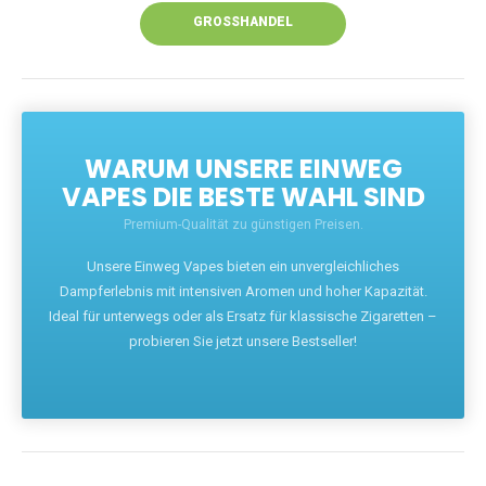
GROSSHANDEL
WARUM UNSERE EINWEG
VAPES DIE BESTE WAHL SIND
Premium-Qualität zu günstigen Preisen.
Unsere Einweg Vapes bieten ein unvergleichliches
Dampferlebnis mit intensiven Aromen und hoher Kapazität.
Ideal für unterwegs oder als Ersatz für klassische Zigaretten –
probieren Sie jetzt unsere Bestseller!