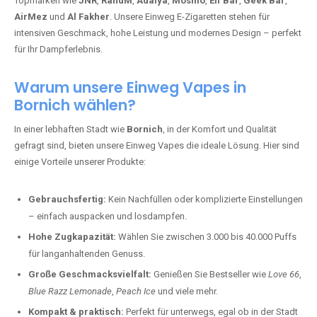
Topmarken wie
JNR
,
RandM
,
Adalya
,
Mosmo
,
Elf Bar
,
Geek Bar
,
AirMez
und
Al Fakher
. Unsere Einweg E-Zigaretten stehen für
intensiven Geschmack, hohe Leistung und modernes Design – perfekt
für Ihr Dampferlebnis.
Warum unsere Einweg Vapes in
Bornich wählen?
In einer lebhaften Stadt wie
Bornich
, in der Komfort und Qualität
gefragt sind, bieten unsere Einweg Vapes die ideale Lösung. Hier sind
einige Vorteile unserer Produkte:
Gebrauchsfertig:
Kein Nachfüllen oder komplizierte Einstellungen
– einfach auspacken und losdampfen.
Hohe Zugkapazität:
Wählen Sie zwischen 3.000 bis 40.000 Puffs
für langanhaltenden Genuss.
Große Geschmacksvielfalt:
Genießen Sie Bestseller wie
Love 66
,
Blue Razz Lemonade
,
Peach Ice
und viele mehr.
Kompakt & praktisch:
Perfekt für unterwegs, egal ob in der Stadt