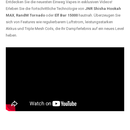
Entdecken Sie die neuesten Einweg Vapes in exklusiven Videos!
Erleben Sie die fortschrittliche Technologie von
JNR Shisha Hookah
MAX
,
RandM Tornado
oder
Elf Bar 15000
hautnah. Überzeugen Sie
sich von Features wie regulierbarem Luftstrom, leistungsstarken
Akkus und Triple Mesh Coils, die Ihr Dampferlebnis auf ein neues Level
heben.