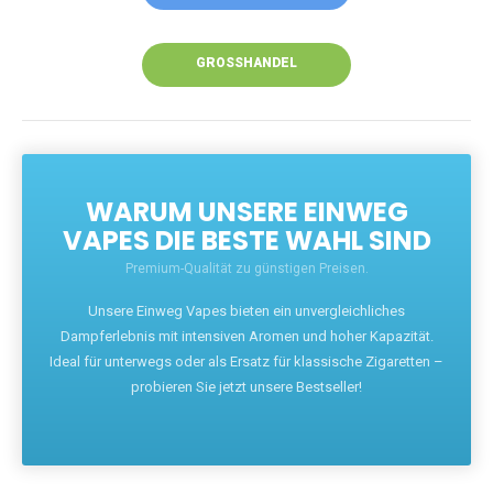
GROSSHANDEL
WARUM UNSERE EINWEG
VAPES DIE BESTE WAHL SIND
Premium-Qualität zu günstigen Preisen.
Unsere Einweg Vapes bieten ein unvergleichliches
Dampferlebnis mit intensiven Aromen und hoher Kapazität.
Ideal für unterwegs oder als Ersatz für klassische Zigaretten –
probieren Sie jetzt unsere Bestseller!