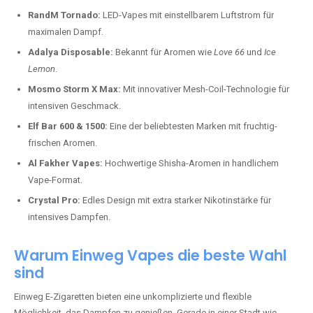
RandM Tornado:
LED-Vapes mit einstellbarem Luftstrom für
maximalen Dampf.
Adalya Disposable:
Bekannt für Aromen wie
Love 66
und
Ice
Lemon
.
Mosmo Storm X Max:
Mit innovativer Mesh-Coil-Technologie für
intensiven Geschmack.
Elf Bar 600 & 1500:
Eine der beliebtesten Marken mit fruchtig-
frischen Aromen.
Al Fakher Vapes:
Hochwertige Shisha-Aromen in handlichem
Vape-Format.
Crystal Pro:
Edles Design mit extra starker Nikotinstärke für
intensives Dampfen.
Warum Einweg Vapes die beste Wahl
sind
Einweg E-Zigaretten bieten eine unkomplizierte und flexible
Möglichkeit, das Dampfen zu genießen. Gerade in einer Stadt wie