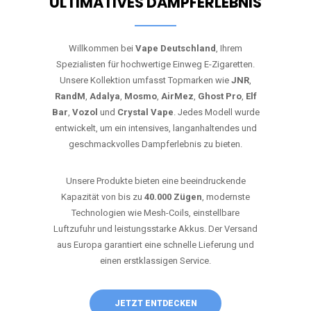
ULTIMATIVES DAMPFERLEBNIS
Willkommen bei
Vape Deutschland
, Ihrem
Spezialisten für hochwertige Einweg E-Zigaretten.
Unsere Kollektion umfasst Topmarken wie
JNR
,
RandM
,
Adalya
,
Mosmo
,
AirMez
,
Ghost Pro
,
Elf
Bar
,
Vozol
und
Crystal Vape
. Jedes Modell wurde
entwickelt, um ein intensives, langanhaltendes und
geschmackvolles Dampferlebnis zu bieten.
Unsere Produkte bieten eine beeindruckende
Kapazität von bis zu
40.000 Zügen
, modernste
Technologien wie Mesh-Coils, einstellbare
Luftzufuhr und leistungsstarke Akkus. Der Versand
aus Europa garantiert eine schnelle Lieferung und
einen erstklassigen Service.
JETZT ENTDECKEN