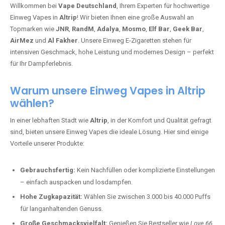
Willkommen bei
Vape Deutschland
, Ihrem Experten für hochwertige
Einweg Vapes in
Altrip
! Wir bieten Ihnen eine große Auswahl an
Topmarken wie
JNR
,
RandM
,
Adalya
,
Mosmo
,
Elf Bar
,
Geek Bar
,
AirMez
und
Al Fakher
. Unsere Einweg E-Zigaretten stehen für
intensiven Geschmack, hohe Leistung und modernes Design – perfekt
für Ihr Dampferlebnis.
Warum unsere Einweg Vapes in Altrip
wählen?
In einer lebhaften Stadt wie
Altrip
, in der Komfort und Qualität gefragt
sind, bieten unsere Einweg Vapes die ideale Lösung. Hier sind einige
Vorteile unserer Produkte:
Gebrauchsfertig:
Kein Nachfüllen oder komplizierte Einstellungen
– einfach auspacken und losdampfen.
Hohe Zugkapazität:
Wählen Sie zwischen 3.000 bis 40.000 Puffs
für langanhaltenden Genuss.
Große Geschmacksvielfalt:
Genießen Sie Bestseller wie
Love 66
,