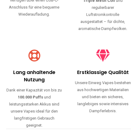
verfügen über einen USB-C-
Triple Mesh Coil
und
Anschluss für eine bequeme
regulierbarer
Wiederaufladung.
Luftstromkontrolle
ausgestattet – für dichte,
aromatische Dampfwolken.
Lang anhaltende
Erstklassige Qualität
Nutzung
Unsere Einweg Vapes bestehen
aus hochwertigen Materialien
Dank einer Kapazität von bis zu
und bieten ein sicheres,
100.000 Puffs
und
langlebiges sowie intensives
leistungsstarken Akkus sind
Dampferlebnis.
unsere Vapes ideal für den
langfristigen Gebrauch
geeignet.