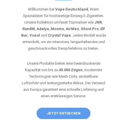
ULTIMATIVES DAMPFERLEBNIS
Willkommen bei
Vape Deutschland
, Ihrem
Spezialisten für hochwertige Einweg E-Zigaretten.
Unsere Kollektion umfasst Topmarken wie
JNR
,
RandM
,
Adalya
,
Mosmo
,
AirMez
,
Ghost Pro
,
Elf
Bar
,
Vozol
und
Crystal Vape
. Jedes Modell wurde
entwickelt, um ein intensives, langanhaltendes und
geschmackvolles Dampferlebnis zu bieten.
Unsere Produkte bieten eine beeindruckende
Kapazität von bis zu
40.000 Zügen
, modernste
Technologien wie Mesh-Coils, einstellbare
Luftzufuhr und leistungsstarke Akkus. Der Versand
aus Europa garantiert eine schnelle Lieferung und
einen erstklassigen Service.
JETZT ENTDECKEN