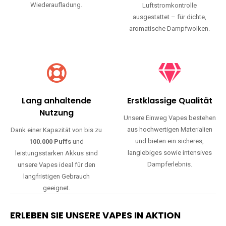
verfügen über einen USB-C-
Triple Mesh Coil
und
Anschluss für eine bequeme
regulierbarer
Wiederaufladung.
Luftstromkontrolle
ausgestattet – für dichte,
aromatische Dampfwolken.
Lang anhaltende
Erstklassige Qualität
Nutzung
Unsere Einweg Vapes bestehen
aus hochwertigen Materialien
Dank einer Kapazität von bis zu
und bieten ein sicheres,
100.000 Puffs
und
langlebiges sowie intensives
leistungsstarken Akkus sind
Dampferlebnis.
unsere Vapes ideal für den
langfristigen Gebrauch
geeignet.