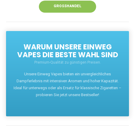
GROSSHANDEL
WARUM UNSERE EINWEG
VAPES DIE BESTE WAHL SIND
Premium-Qualität zu günstigen Preisen.
Unsere Einweg Vapes bieten ein unvergleichliches
Dampferlebnis mit intensiven Aromen und hoher Kapazität.
Ideal für unterwegs oder als Ersatz für klassische Zigaretten –
probieren Sie jetzt unsere Bestseller!