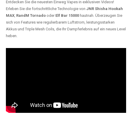
ERLEBEN SIE UNSERE VAPES IN AKTION
Entdecken Sie die neuesten Einweg Vapes in exklusiven Videos!
Erleben Sie die fortschrittliche Technologie von
JNR Shisha Hookah
MAX
,
RandM Tornado
oder
Elf Bar 15000
hautnah. Überzeugen Sie
sich von Features wie regulierbarem Luftstrom, leistungsstarken
Akkus und Triple Mesh Coils, die Ihr Dampferlebnis auf ein neues Level
heben.