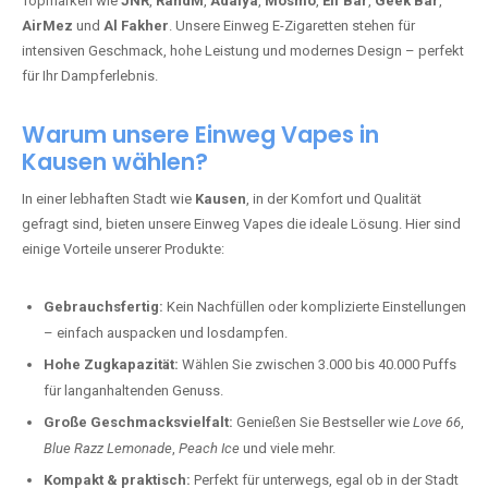
Einweg Vapes in
Kausen
! Wir bieten Ihnen eine große Auswahl an
Topmarken wie
JNR
,
RandM
,
Adalya
,
Mosmo
,
Elf Bar
,
Geek Bar
,
AirMez
und
Al Fakher
. Unsere Einweg E-Zigaretten stehen für
intensiven Geschmack, hohe Leistung und modernes Design – perfekt
für Ihr Dampferlebnis.
Warum unsere Einweg Vapes in
Kausen wählen?
In einer lebhaften Stadt wie
Kausen
, in der Komfort und Qualität
gefragt sind, bieten unsere Einweg Vapes die ideale Lösung. Hier sind
einige Vorteile unserer Produkte:
Gebrauchsfertig:
Kein Nachfüllen oder komplizierte Einstellungen
– einfach auspacken und losdampfen.
Hohe Zugkapazität:
Wählen Sie zwischen 3.000 bis 40.000 Puffs
für langanhaltenden Genuss.
Große Geschmacksvielfalt:
Genießen Sie Bestseller wie
Love 66
,