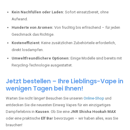
Kausen
sind sie ideal für alle, die keine komplizierten Geräte nutzen
möchten:
Kein Nachfüllen oder Laden:
Sofort einsatzbereit, ohne
Aufwand.
Hunderte von Aromen:
Von fruchtig bis erfrischend – für jeden
Geschmack das Richtige.
Kosteneffizient:
Keine zusätzlichen Zubehörteile erforderlich,
direkt losdampfen.
Umweltfreundlichere Optionen:
Einige Modelle sind bereits mit
Recycling-Technologie ausgestattet.
Jetzt bestellen – Ihre Lieblings-Vape in
wenigen Tagen bei Ihnen!
Warten Sie nicht länger! Besuchen Sie unseren
Online-Shop
und
entdecken Sie die neuesten Einweg Vapes für ein einzigartiges
Dampferlebnis in
Kausen
. Ob Sie eine
JNR Shisha Hookah MAX
oder eine praktische
Elf Bar
bevorzugen – wir haben alles, was Sie