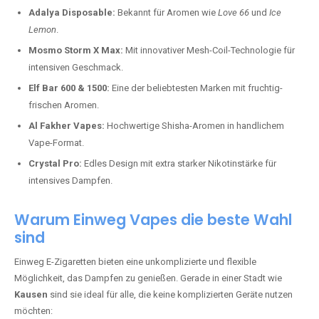
RandM Tornado:
LED-Vapes mit einstellbarem Luftstrom für
maximalen Dampf.
Adalya Disposable:
Bekannt für Aromen wie
Love 66
und
Ice
Lemon
.
Mosmo Storm X Max:
Mit innovativer Mesh-Coil-Technologie für
intensiven Geschmack.
Elf Bar 600 & 1500:
Eine der beliebtesten Marken mit fruchtig-
frischen Aromen.
Al Fakher Vapes:
Hochwertige Shisha-Aromen in handlichem
Vape-Format.
Crystal Pro:
Edles Design mit extra starker Nikotinstärke für
intensives Dampfen.
Warum Einweg Vapes die beste Wahl
sind
Einweg E-Zigaretten bieten eine unkomplizierte und flexible
Möglichkeit, das Dampfen zu genießen. Gerade in einer Stadt wie