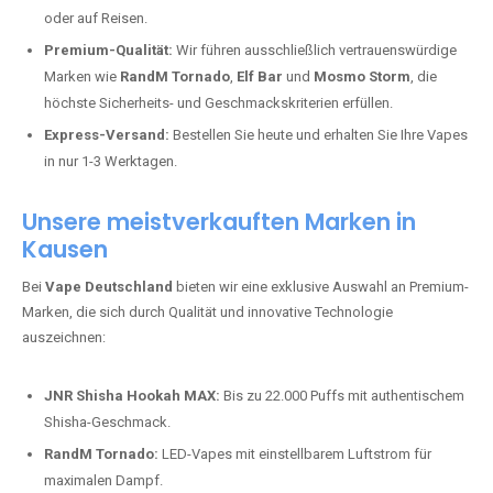
Blue Razz Lemonade
,
Peach Ice
und viele mehr.
Kompakt & praktisch:
Perfekt für unterwegs, egal ob in der Stadt
oder auf Reisen.
Premium-Qualität:
Wir führen ausschließlich vertrauenswürdige
Marken wie
RandM Tornado
,
Elf Bar
und
Mosmo Storm
, die
höchste Sicherheits- und Geschmackskriterien erfüllen.
Express-Versand:
Bestellen Sie heute und erhalten Sie Ihre Vapes
in nur 1-3 Werktagen.
Unsere meistverkauften Marken in
Kausen
Bei
Vape Deutschland
bieten wir eine exklusive Auswahl an Premium-
Marken, die sich durch Qualität und innovative Technologie
auszeichnen:
JNR Shisha Hookah MAX:
Bis zu 22.000 Puffs mit authentischem
Shisha-Geschmack.