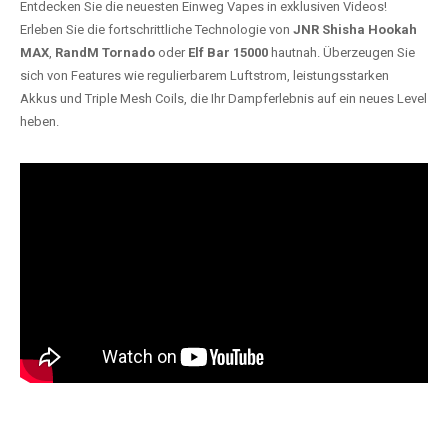
Entdecken Sie die neuesten Einweg Vapes in exklusiven Videos!
Erleben Sie die fortschrittliche Technologie von
JNR Shisha Hookah
MAX
,
RandM Tornado
oder
Elf Bar 15000
hautnah. Überzeugen Sie
sich von Features wie regulierbarem Luftstrom, leistungsstarken
Akkus und Triple Mesh Coils, die Ihr Dampferlebnis auf ein neues Level
heben.