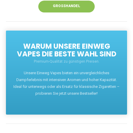
GROSSHANDEL
WARUM UNSERE EINWEG
VAPES DIE BESTE WAHL SIND
Premium-Qualität zu günstigen Preisen.
Unsere Einweg Vapes bieten ein unvergleichliches
Dampferlebnis mit intensiven Aromen und hoher Kapazität.
Ideal für unterwegs oder als Ersatz für klassische Zigaretten –
probieren Sie jetzt unsere Bestseller!