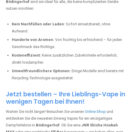
Bödingerhof
sind sie ideal für alle, die keine komplizierten Geräte
nutzen möchten:
Kein Nachfüllen oder Laden:
Sofort einsatzbereit, ohne
Aufwand.
Hunderte von Aromen:
Von fruchtig bis erfrischend – für jeden
Geschmack das Richtige.
Kosteneffizient:
Keine zusätzlichen Zubehörteile erforderlich,
direkt losdampfen.
Umweltfreundlichere Optionen:
Einige Modelle sind bereits mit
Recycling-Technologie ausgestattet.
Jetzt bestellen – Ihre Lieblings-Vape in
wenigen Tagen bei Ihnen!
Warten Sie nicht länger! Besuchen Sie unseren
Online-Shop
und
entdecken Sie die neuesten Einweg Vapes für ein einzigartiges
Dampferlebnis in
Bödingerhof
. Ob Sie eine
JNR Shisha Hookah
MAX
oder eine praktische
Elf Bar
bevorzugen – wir haben alles, was