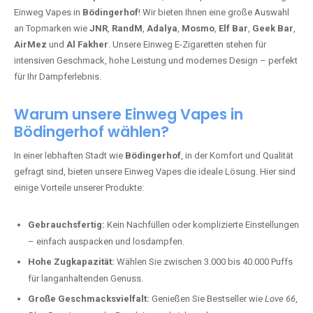
Einweg Vapes in
Bödingerhof
! Wir bieten Ihnen eine große Auswahl
an Topmarken wie
JNR
,
RandM
,
Adalya
,
Mosmo
,
Elf Bar
,
Geek Bar
,
AirMez
und
Al Fakher
. Unsere Einweg E-Zigaretten stehen für
intensiven Geschmack, hohe Leistung und modernes Design – perfekt
für Ihr Dampferlebnis.
Warum unsere Einweg Vapes in
Bödingerhof wählen?
In einer lebhaften Stadt wie
Bödingerhof
, in der Komfort und Qualität
gefragt sind, bieten unsere Einweg Vapes die ideale Lösung. Hier sind
einige Vorteile unserer Produkte:
Gebrauchsfertig:
Kein Nachfüllen oder komplizierte Einstellungen
– einfach auspacken und losdampfen.
Hohe Zugkapazität:
Wählen Sie zwischen 3.000 bis 40.000 Puffs
für langanhaltenden Genuss.
Große Geschmacksvielfalt:
Genießen Sie Bestseller wie
Love 66
,