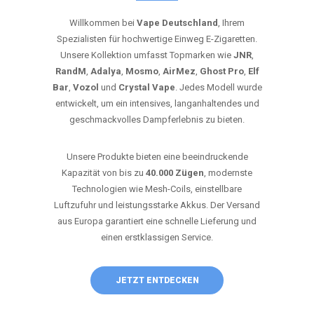
Willkommen bei
Vape Deutschland
, Ihrem
Spezialisten für hochwertige Einweg E-Zigaretten.
Unsere Kollektion umfasst Topmarken wie
JNR
,
RandM
,
Adalya
,
Mosmo
,
AirMez
,
Ghost Pro
,
Elf
Bar
,
Vozol
und
Crystal Vape
. Jedes Modell wurde
entwickelt, um ein intensives, langanhaltendes und
geschmackvolles Dampferlebnis zu bieten.
Unsere Produkte bieten eine beeindruckende
Kapazität von bis zu
40.000 Zügen
, modernste
Technologien wie Mesh-Coils, einstellbare
Luftzufuhr und leistungsstarke Akkus. Der Versand
aus Europa garantiert eine schnelle Lieferung und
einen erstklassigen Service.
JETZT ENTDECKEN