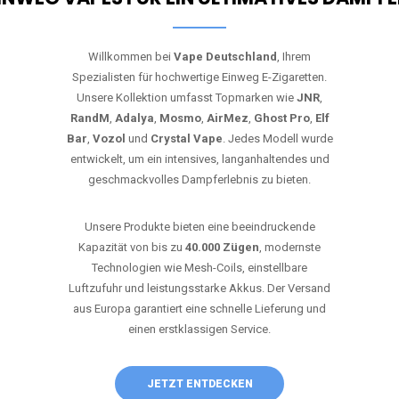
Willkommen bei
Vape Deutschland
, Ihrem
Spezialisten für hochwertige Einweg E-Zigaretten.
Unsere Kollektion umfasst Topmarken wie
JNR
,
RandM
,
Adalya
,
Mosmo
,
AirMez
,
Ghost Pro
,
Elf
Bar
,
Vozol
und
Crystal Vape
. Jedes Modell wurde
entwickelt, um ein intensives, langanhaltendes und
geschmackvolles Dampferlebnis zu bieten.
Unsere Produkte bieten eine beeindruckende
Kapazität von bis zu
40.000 Zügen
, modernste
Technologien wie Mesh-Coils, einstellbare
Luftzufuhr und leistungsstarke Akkus. Der Versand
aus Europa garantiert eine schnelle Lieferung und
einen erstklassigen Service.
JETZT ENTDECKEN