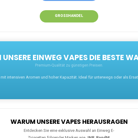
GROSSHANDEL
UNSERE EINWEG VAPES DIE BESTE WA
Premium-Qualität zu günstigen Preisen.
t intensiven Aromen und hoher Kapazität. Ideal für unterwegs oder als Ersatz 
WARUM UNSERE VAPES HERAUSRAGEN
Entdecken Sie eine exklusive Auswahl an Einweg E-
Zigaretten führender Marken wie
JNR
,
RandM
,