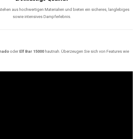
ehen aus hochwertigen Materialien und bieten ein sicheres, langlebiges
sowie intensives Dampferlebnis.
nado
oder
Elf Bar 15000
hautnah. Überzeugen Sie sich von Features wie