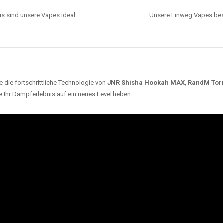
s sind unsere Vapes ideal
Unsere Einweg Vapes best
 die fortschrittliche Technologie von
JNR Shisha Hookah MAX
,
RandM Tor
e Ihr Dampferlebnis auf ein neues Level heben.