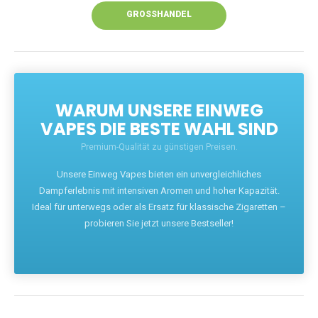
GROSSHANDEL
WARUM UNSERE EINWEG
VAPES DIE BESTE WAHL SIND
Premium-Qualität zu günstigen Preisen.
Unsere Einweg Vapes bieten ein unvergleichliches
Dampferlebnis mit intensiven Aromen und hoher Kapazität.
Ideal für unterwegs oder als Ersatz für klassische Zigaretten –
probieren Sie jetzt unsere Bestseller!