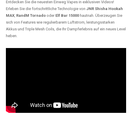
Entdecken Sie die neuesten Einweg Vapes in exklusiven Videos!
Erleben Sie die fortschrittliche Technologie von
JNR Shisha Hookah
MAX
,
RandM Tornado
oder
Elf Bar 15000
hautnah. Überzeugen Sie
sich von Features wie regulierbarem Luftstrom, leistungsstarken
Akkus und Triple Mesh Coils, die Ihr Dampferlebnis auf ein neues Level
heben.