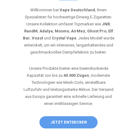
Willkommen bei
Vape Deutschland
, Ihrem
Spezialisten für hochwertige Einweg E-Zigaretten.
Unsere Kollektion umfasst Topmarken wie
JNR
,
RandM
,
Adalya
,
Mosmo
,
AirMez
,
Ghost Pro
,
Elf
Bar
,
Vozol
und
Crystal Vape
. Jedes Modell wurde
entwickelt, um ein intensives, langanhaltendes und
geschmackvolles Dampferlebnis zu bieten.
Unsere Produkte bieten eine beeindruckende
Kapazität von bis zu
40.000 Zügen
, modernste
Technologien wie Mesh-Coils, einstellbare
Luftzufuhr und leistungsstarke Akkus. Der Versand
aus Europa garantiert eine schnelle Lieferung und
einen erstklassigen Service.
JETZT ENTDECKEN